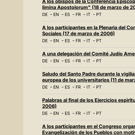
A los obispos de la Conferencia Episco
limina Apostolorum" (18 de marzo de 2
-
-
-
-
-
DE
EN
ES
FR
IT
PT
A los participantes en la Plenaria del C
Sociales (17 de marzo de 2006)
-
-
-
-
-
DE
EN
ES
FR
IT
PT
A una delegación del Comité Judío Ame
-
-
-
-
-
DE
EN
ES
FR
IT
PT
Saludo del Santo Padre durante la vigili
europea de los universitarios (11 de ma
-
-
-
-
-
DE
EN
ES
FR
IT
PT
Palabras al final de los Ejercicios espir
2006)
-
-
-
-
-
DE
EN
ES
FR
IT
PT
A los participantes en el Congreso orga
Evangelización de los Pueblos con motiv