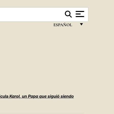
ESPAÑOL
FRANÇAIS
ENGLISH
ITALIANO
PORTUGUÊS
ESPAÑOL
DEUTSCH
POLSKI
lícula
Karol, un Papa que siguió siendo
العربيّة