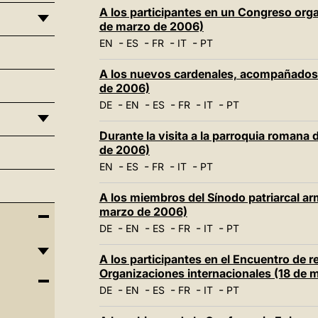
A los participantes en un Congreso orga
de marzo de 2006)
-
-
-
-
EN
ES
FR
IT
PT
A los nuevos cardenales, acompañados 
de 2006)
-
-
-
-
-
DE
EN
ES
FR
IT
PT
Durante la visita a la parroquia romana
de 2006)
-
-
-
-
EN
ES
FR
IT
PT
A los miembros del Sínodo patriarcal ar
marzo de 2006)
-
-
-
-
-
DE
EN
ES
FR
IT
PT
A los participantes en el Encuentro de r
Organizaciones internacionales (18 de 
-
-
-
-
-
DE
EN
ES
FR
IT
PT