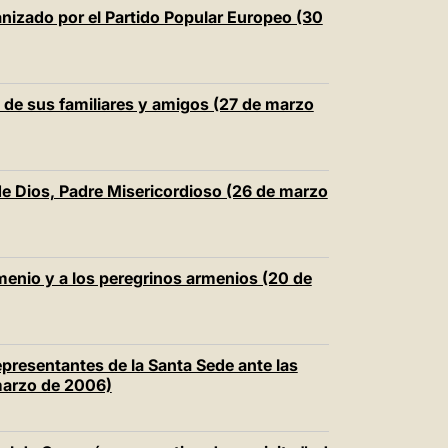
中文
nizado por el Partido Popular Europeo (30
LATINE
de sus familiares y amigos (27 de marzo
 de Dios, Padre Misericordioso (26 de marzo
menio y a los peregrinos armenios (20 de
epresentantes de la Santa Sede ante las
marzo de 2006)