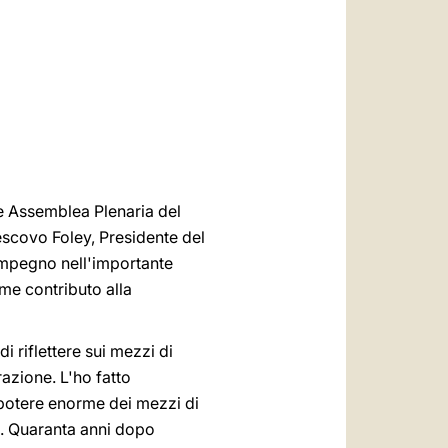
العربيّة
中文
LATINE
e Assemblea Plenaria del
vescovo Foley, Presidente del
l'impegno nell'importante
me contributo alla
di riflettere sui mezzi di
azione. L'ho fatto
l potere enorme dei mezzi di
ro. Quaranta anni dopo