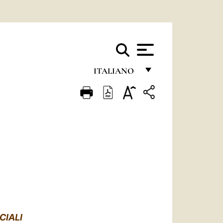
ITALIANO
FRANÇAIS
ENGLISH
ITALIANO
PORTUGUÊS
ESPAÑOL
DEUTSCH
POLSKI
CIALI