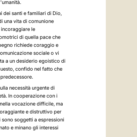
l'umanità.
dei santi e familiari di Dio,
di una vita di comunione
di incoraggiare le
romotrici di quella pace che
mpegno richiede coraggio e
comunicazione sociale o vi
a a un desiderio egoistico di
uesto, confido nel fatto che
 predecessore.
lla necessità urgente di
età. In cooperazione con i
nella vocazione difficile, ma
coraggiante e distruttivo per
ni sono soggetti a espressioni
ato e minano gli interessi