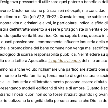
esigenza pressante di utilizzare quel potere a beneficio del
verso Cristo non siamo più stranieri né ospiti, ma concittadini 
, dimora di Dio (cfr
Ef
2, 19-22). Questa immagine sublime 
nostra vita di cristiani e a voi, in particolare, indica la sfida 
stria dell'intrattenimento a essere protagoniste di verità e p
econdo quella verità liberatrice. Come sapete bene, questo i
a quanti possiedono l'enormemente influente industria della 
e che la promozione del bene comune non venga mai sacrificat
ologico di scarsa responsabilità pubblica. Nel riflettere su q
dio della Lettera Apostolica
Il rapido sviluppo
, del mio amato
nno ho anche voluto richiamare una particolare attenzione su
rimonio e la vita familiare, fondamento di ogni cultura e soci
iali e l'industria dell'intrattenimento possono essere d'aiuto 
 presentando modelli edificanti di vita e di amore. Quanto è s
trario! I nostri cuori non sono forse straziati quando i giova
 ridicolizzano la dignità della persona umana che Dio ha don