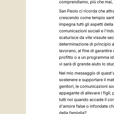
comprendiamo, più che mai, l'
San Paolo ci ricorda che attra
crescendo come tempio santo
impegna tutti gli aspetti della 
comunicazioni sociali e l'indu
scaturisce da vite vissute s
determinazione di principio 
lavorano, al fine di garantir
profitto o a un programma ide
vi sarà di grande aiuto lo stu
Nel mio messaggio di quest'a
sostenere e supportare il mat
genitori, le comunicazioni soc
appagante di allevare i figli,
tutti noi quando accade il con
d'amore false o infondate che
della famiglia?