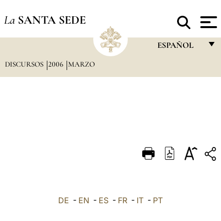
La
SANTA SEDE
ESPAÑOL
DISCURSOS
2006
MARZO
FRANÇAIS
ENGLISH
ITALIANO
PORTUGUÊS
ESPAÑOL
DEUTSCH
POLSKI
العربيّة
DE
-
EN
-
ES
-
FR
-
IT
-
PT
中文