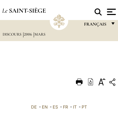
Le
SAINT-SIÈGE
FRANÇAIS
DISCOURS
2006
MARS
FRANÇAIS
ENGLISH
ITALIANO
PORTUGUÊS
ESPAÑOL
DEUTSCH
POLSKI
العربيّة
DE
-
EN
-
ES
-
FR
-
IT
-
PT
中文