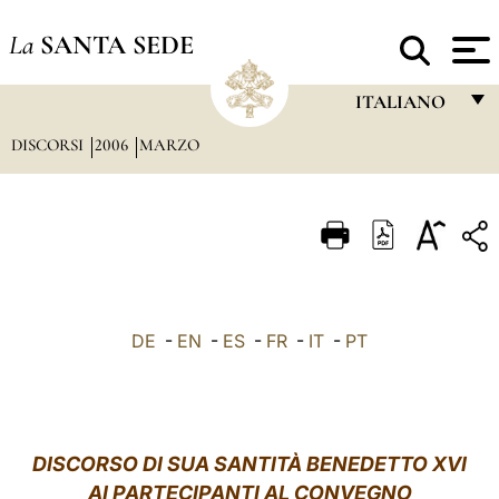
La
SANTA SEDE
ITALIANO
DISCORSI
2006
MARZO
FRANÇAIS
ENGLISH
ITALIANO
PORTUGUÊS
ESPAÑOL
DE
-
EN
-
ES
-
FR
-
IT
-
PT
DEUTSCH
POLSKI
العربيّة
DISCORSO DI SUA SANTITÀ BENEDETTO XVI
AI PARTECIPANTI AL CONVEGNO
中文