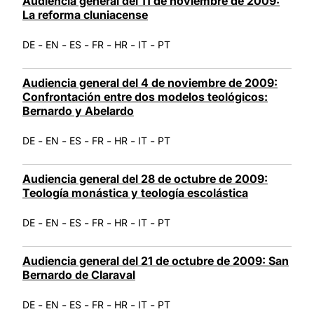
Audiencia general del 11 de noviembre de 2009:
La reforma cluniacense
-
-
-
-
-
-
DE
EN
ES
FR
HR
IT
PT
Audiencia general del 4 de noviembre de 2009:
Confrontación entre dos modelos teológicos:
Bernardo y Abelardo
-
-
-
-
-
-
DE
EN
ES
FR
HR
IT
PT
Audiencia general del 28 de octubre de 2009:
Teología monástica y teología escolástica
-
-
-
-
-
-
DE
EN
ES
FR
HR
IT
PT
Audiencia general del 21 de octubre de 2009: San
Bernardo de Claraval
-
-
-
-
-
-
DE
EN
ES
FR
HR
IT
PT