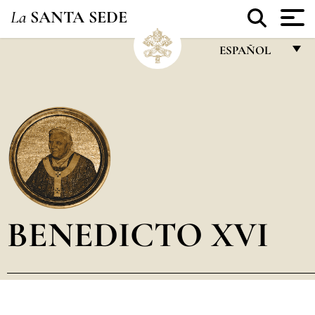
La
SANTA SEDE
ESPAÑOL
FRANÇAIS
ENGLISH
ITALIANO
PORTUGUÊS
ESPAÑOL
DEUTSCH
BENEDICTO XVI
POLSKI
العربيّة
中文