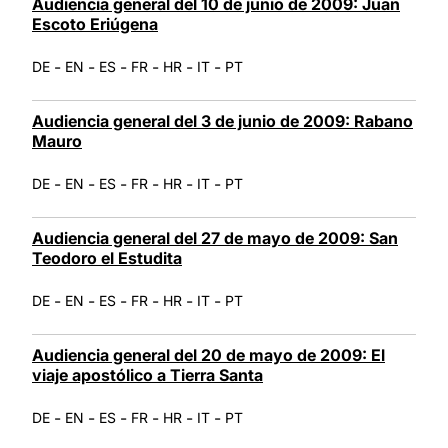
Audiencia general del 10 de junio de 2009: Juan
Escoto Eriúgena
-
-
-
-
-
-
DE
EN
ES
FR
HR
IT
PT
Audiencia general del 3 de junio de 2009: Rabano
Mauro
-
-
-
-
-
-
DE
EN
ES
FR
HR
IT
PT
Audiencia general del 27 de mayo de 2009: San
Teodoro el Estudita
-
-
-
-
-
-
DE
EN
ES
FR
HR
IT
PT
Audiencia general del 20 de mayo de 2009: El
viaje apostólico a Tierra Santa
-
-
-
-
-
-
DE
EN
ES
FR
HR
IT
PT