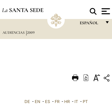
La
SANTA SEDE
ESPAÑOL
AUDIENCIAS
2009
FRANÇAIS
ENGLISH
ITALIANO
PORTUGUÊS
ESPAÑOL
DEUTSCH
POLSKI
العربيّة
DE
-
EN
-
ES
-
FR
-
HR
-
IT
-
PT
中文