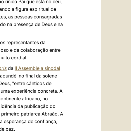
ao único Pai que está no céu,
ndo a figura espiritual de
otes, as pessoas consagradas
ndo na presença de Deus e na
os representantes da
ioso e da colaboração entre
uito cordial.
ris
da
II Assembleia sinodal
aoundé, no final da solene
Deus, "entre cânticos de
s uma experiência concreta. A
ontinente africano, no
ncidência da publicação do
primeiro patriarca Abraão. A
ma esperança de confiança,
de paz.