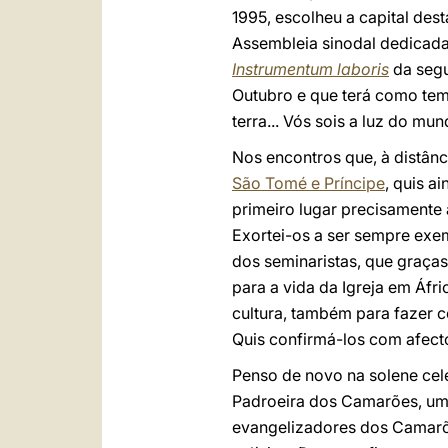
1995, escolheu a capital de
Assembleia sinodal dedicada 
Instrumentum laboris
da seg
Outubro e que terá como tema:
terra... Vós sois a luz do mu
Nos encontros que, à distân
São Tomé e Príncipe
, quis a
primeiro lugar precisamente
Exortei-os a ser sempre exem
dos seminaristas, que graça
para a vida da Igreja em Áfri
cultura, também para fazer c
Quis confirmá-los com afecto
Penso de novo na solene ce
Padroeira dos Camarões, um
evangelizadores dos Camarões