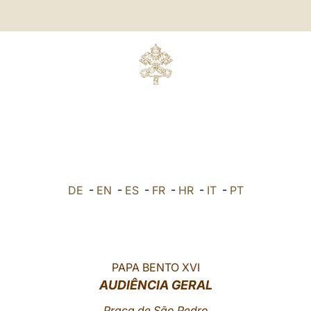
DE
-
EN
-
ES
-
FR
-
HR
-
IT
-
PT
PAPA BENTO XVI
AUDIÊNCIA GERAL
Praça de São Pedro