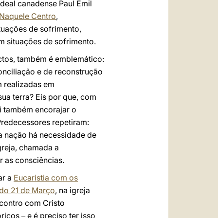
rdeal canadense Paul Emil
Naquele Centro
,
tuações de sofrimento,
 situações de sofrimento.
ectos, também é emblemático:
onciliação e de reconstrução
m realizadas em
ua terra? Eis por que, com
ndi também encorajar o
Predecessores repetiram:
ma nação há necessidade de
greja, chamada a
 as consciências.
ar a
Eucaristia com os
bado 21 de Março
, na igreja
ncontro com Cristo
óricos
e é preciso ter isso
–