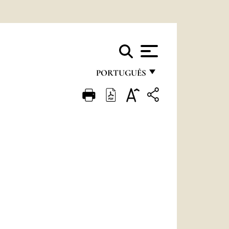
PORTUGUÊS
FRANÇAIS
ENGLISH
ITALIANO
PORTUGUÊS
ESPAÑOL
DEUTSCH
POLSKI