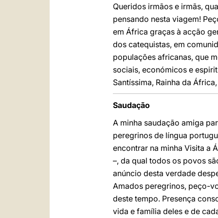
Queridos irmãos e irmãs, qu
pensando nesta viagem! Peço-
em África graças à acção gen
dos catequistas, em comunid
populações africanas, que m
sociais, económicos e espir
Santíssima, Rainha da África,
Saudação
A minha saudação amiga para
peregrinos de língua portug
encontrar na minha Visita a 
–, da qual todos os povos sã
anúncio desta verdade desper
Amados peregrinos, peço-vos
deste tempo. Presença consol
vida e família deles e de ca