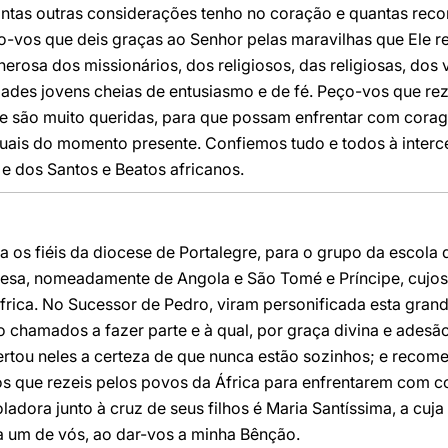
antas outras considerações tenho no coração e quantas rec
vos que deis graças ao Senhor pelas maravilhas que Ele rea
erosa dos missionários, dos religiosos, das religiosas, dos 
ades jovens cheias de entusiasmo e de fé. Peço-vos que re
e são muito queridas, para que possam enfrentar com cora
ituais do momento presente. Confiemos tudo e todos à inter
 e dos Santos e Beatos africanos.
 os fiéis da diocese de Portalegre, para o grupo da escola
uesa, nomeadamente de Angola e São Tomé e Príncipe, cujo
África. No Sucessor de Pedro, viram personificada esta grand
o chamados a fazer parte e à qual, por graça divina e adesã
tou neles a certeza de que nunca estão sozinhos; e recomeç
 que rezeis pelos povos da África para enfrentarem com c
adora junto à cruz de seus filhos é Maria Santíssima, a cuj
da um de vós, ao dar-vos a minha Bênção.