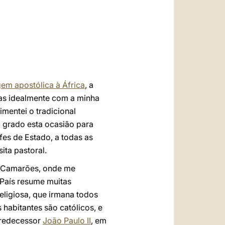
العربيّة
中文
LATINE
gem apostólica à África
, a
mas idealmente com a minha
mentei o tradicional
m grado esta ocasião para
es de Estado, a todas as
ita pastoral.
s Camarões, onde me
 País resume muitas
eligiosa, que irmana todos
abitantes são católicos, e
Predecessor
João Paulo II
, em