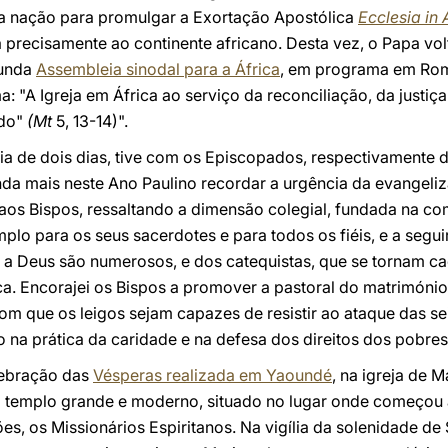
sta nação para promulgar a Exortação Apostólica
Ecclesia in 
precisamente ao continente africano. Desta vez, o Papa volt
unda
Assembleia sinodal para a África
, em programa em Ro
 "A Igreja em África ao serviço da reconciliação, da justiça 
ndo"
(Mt
5, 13-14)".
cia de dois dias, tive com os Episcopados, respectivamente 
inda mais neste Ano Paulino recordar a urgência da evangel
 aos Bispos, ressaltando a dimensão colegial, fundada na c
plo para os seus sacerdotes e para todos os fiéis, e a segu
s a Deus são numerosos, e dos catequistas, que se tornam c
ca. Encorajei os Bispos a promover a pastoral do matrimónio e
om que os leigos sejam capazes de resistir ao ataque das se
 na prática da caridade e na defesa dos direitos dos pobres
lebração das
Vésperas realizada em Yaoundé
, na igreja de 
 templo grande e moderno, situado no lugar onde começou 
, os Missionários Espiritanos. Na vigília da solenidade de