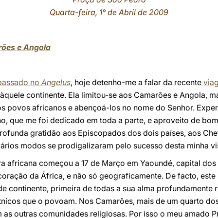
Quarta-feira, 1° de Abril de 2009
rões e Angola
passado no
Angelus
, hoje detenho-me a falar da recente
via
 àquele continente. Ela limitou-se aos Camarões e Angola, 
 os povos africanos e abençoá-los no nome do Senhor. Experi
no, que me foi dedicado em toda a parte, e aproveito de bo
rofunda gratidão aos Episcopados dos dois países, aos Chef
ários modos se prodigalizaram pelo sucesso desta minha vis
ra africana começou a 17 de Março em Yaoundé, capital do
oração da África, e não só geograficamente. De facto, este
de continente, primeira de todas a sua alma profundamente r
nicos que o povoam. Nos Camarões, mais de um quarto dos h
 as outras comunidades religiosas. Por isso o meu amado 