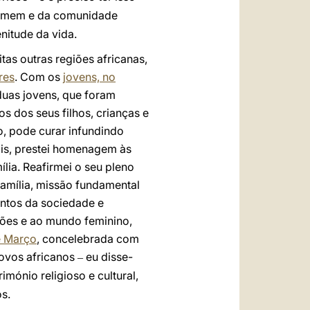
homem e da comunidade
enitude da vida.
as outras regiões africanas,
res
. Com os
jovens, no
 duas jovens, que foram
 dos seus filhos, crianças e
o, pode curar infundindo
pois, prestei homenagem às
ília. Reafirmei o seu pleno
família, missão fundamental
ntos da sociedade e
ções e ao mundo feminino,
e Março
, concelebrada com
povos africanos
eu disse-
–
mónio religioso e cultural,
s.