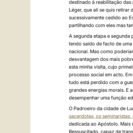
destinado à reabilitação das
Léger, que ali se quis retira
sucessivamente cedido ao Es
partilhando com eles mas ta
A segunda etapa e segunda p
tendo saído de facto de uma
nacional. Mas como poderiam
desvantagem dos mais pobres,
esta minha visita, cujo prime
processo social em acto. Em
tudo está perdido com a gue
grandes energias morais. E a
desempenhar uma função educ
O Padroeiro da cidade de Lua
sacerdotes, os seminaristas,
dedicada ao Apóstolo. Mais 
Ressuscitado, capaz de tran