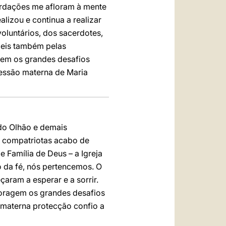
ordações me afloram à mente
lizou e continua a realizar
voluntários, dos sacerdotes,
zeis também pelas
gem os grandes desafios
cessão materna de Maria
 do Olhão e demais
s compatriotas acabo de
e Família de Deus – a Igreja
o da fé, nós pertencemos. O
aram a esperar e a sorrir.
oragem os grandes desafios
a materna protecção confio a