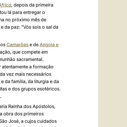
Africa
,
depois da primeira
ou lá para entregar o
ma no próximo mês de
e da paz: "Vós sois o sal da
dos
Camarões
e de
Angola e
ização, que compete em
omunhão sacramental.
ir atentamente a formação
ada vez mais necessários
 da família, da liturgia e da
itas e dos grupos esotéricos.
.
Maria Rainha dos Apóstolos,
a obra dos primeiros
 São José, a cujos cuidados