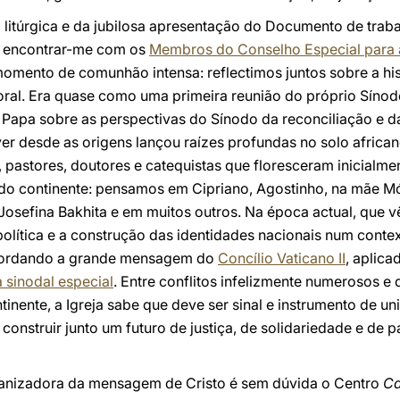
litúrgica e da jubilosa apresentação do Documento de traba
e encontrar-me com os
Membros do Conselho Especial para 
omento de comunhão intensa: reflectimos juntos sobre a his
oral. Era quase como uma primeira reunião do próprio Sínod
Papa sobre as perspectivas do Sínodo da reconciliação e da
 ver desde as origens lançou raízes profundas no solo afric
 pastores, doutores e catequistas que floresceram inicialme
 do continente: pensamos em Cipriano, Agostinho, na mãe Mó
Josefina Bakhita e em muitos outros. Na época actual, que 
olítica e a construção das identidades nacionais num context
cordando a grande mensagem do
Concílio Vaticano II
, aplica
 sinodal especial
. Entre conflitos infelizmente numerosos e
inente, a Igreja sabe que deve ser sinal e instrumento de un
construir junto um futuro de justiça, de solidariedade e de 
manizadora da mensagem de Cristo é sem dúvida o Centro
Ca