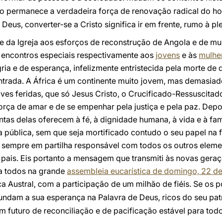
to permanece a verdadeira força de renovação radical do 
Deus, converter-se a Cristo significa ir em frente, rumo à pl
 da Igreja aos esforços de reconstrução de Angola e de muit
 encontros especiais respectivamente aos
jovens
e às
mulhe
egria e de esperança, infelizmente entristecida pela morte de
rada. A África é um continente muito jovem, mas demasiados
ves feridas, que só Jesus Cristo, o Crucificado-Ressuscitad
 força de amar e de se empenhar pela justiça e pela paz. De
ntas delas oferecem à fé, à dignidade humana, à vida e à fam
a pública, sem que seja mortificado contudo o seu papel na 
sempre em partilha responsável com todos os outros eleme
pais. Eis portanto a mensagem que transmiti às novas gera
a todos na grande
assembleia eucarística de domingo, 22 d
ca Austral, com a participação de um milhão de fiéis. Se os 
fundam a sua esperança na Palavra de Deus, ricos do seu patri
 futuro de reconciliação e de pacificação estável para todo