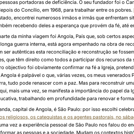
 pessoas portadoras de deficiência. O seu fundador foi o Ca
r depois do Concílio, em 1968, para trabalhar entre os pobres.
tado, encontrei numerosos irmãos e irmãs que enfrentam si
mbém recebendo deles a esperança que provém da fé, até em
arte da minha viagem foi Angola, País que, sob certos asp
 longa guerra interna, está agora empenhado na obra de rec
 ser autênticas esta reconciliação e reconstrução se fosse
 que têm direito como todos a participar dos recursos da s
iro objectivo foi obviamente confirmar na fé a Igreja, prete
 Angola é palpável o que, várias vezes, os meus venerados 
rra, tudo pode renascer com a paz. Mas para reconstruir u
qui, mais uma vez, se manifesta a importância do papel da I
ativa, trabalhando em profundidade para renovar e formar
nda, capital de Angola, é São Paulo: por isso escolhi celebr
 os religiosos, os catequistas e os agentes pastorais, no sá
uma vez a experiência pessoal de São Paulo nos falou do e
sformar as pessoas e a sociedade. Mudam os contextos hist