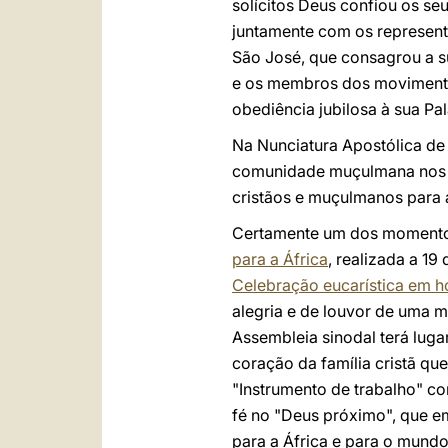
solícitos Deus confiou os se
juntamente com os representa
São José, que consagrou a su
e os membros dos movimentos
obediência jubilosa à sua Pal
Na Nunciatura Apostólica de
comunidade muçulmana nos Ca
cristãos e muçulmanos para a
Certamente um dos momentos
para a África
, realizada a 1
Celebração eucarística em h
alegria e de louvor de uma m
Assembleia sinodal terá luga
coração da família cristã que
"Instrumento de trabalho" c
fé no "Deus próximo", que e
para a África e para o mundo 