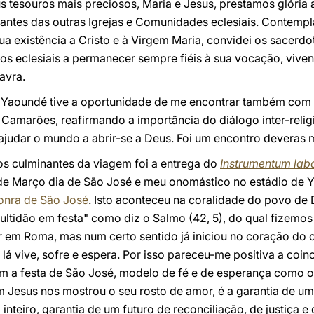
us tesouros mais preciosos, Maria e Jesus, prestamos glória 
ntes das outras Igrejas e Comunidades eclesiais. Contempla
a existência a Cristo e à Virgem Maria, convidei os sacerd
 eclesiais a permanecer sempre fiéis à sua vocação, vive
avra.
 Yaoundé tive a oportunidade de me encontrar também com 
marões, reafirmando a importância do diálogo inter-relig
judar o mundo a abrir-se a Deus. Foi um encontro deveras m
 culminantes da viagem foi a entrega do
Instrumentum labo
9 de Março dia de São José e meu onomástico no estádio de Y
onra de São José
. Isto aconteceu na coralidade do povo de 
ultidão em festa" como diz o Salmo (42, 5), do qual fizemo
r em Roma, mas num certo sentido já iniciou no coração do c
 lá vive, sofre e espera. Por isso pareceu-me positiva a coi
om a festa de São José, modelo de fé e de esperança como o 
m Jesus nos mostrou o seu rosto de amor, é a garantia de u
inteiro, garantia de um futuro de reconciliação, de justiça e 