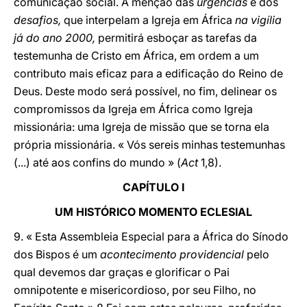
comunicação social. A menção das
urgências
e dos
desafios,
que interpelam a Igreja em África
na vigília
já do ano 2000,
permitirá esboçar as tarefas da
testemunha de Cristo em África, em ordem a um
contributo mais eficaz para a edificação do Reino de
Deus. Deste modo será possível, no fim, delinear os
compromissos da Igreja em África como Igreja
missionária: uma Igreja de missão que se torna ela
própria missionária. « Vós sereis minhas testemunhas
(...) até aos confins do mundo » (
Act
1,8).
CAPÍTULO I
UM HISTÓRICO MOMENTO ECLESIAL
9. « Esta Assembleia Especial para a África do Sínodo
dos Bispos é um
acontecimento providencial
pelo
qual devemos dar graças e glorificar o Pai
omnipotente e misericordioso, por seu Filho, no