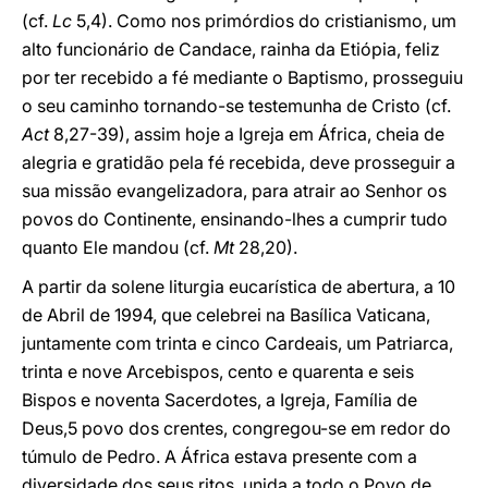
(cf.
Lc
5,4). Como nos primórdios do cristianismo, um
alto funcionário de Candace, rainha da Etiópia, feliz
por ter recebido a fé mediante o Baptismo, prosseguiu
o seu caminho tornando-se testemunha de Cristo (cf.
Act
8,27-39), assim hoje a Igreja em África, cheia de
alegria e gratidão pela fé recebida, deve prosseguir a
sua missão evangelizadora, para atrair ao Senhor os
povos do Continente, ensinando-lhes a cumprir tudo
quanto Ele mandou (cf.
Mt
28,20).
A partir da solene liturgia eucarística de abertura, a 10
de Abril de 1994, que celebrei na Basílica Vaticana,
juntamente com trinta e cinco Cardeais, um Patriarca,
trinta e nove Arcebispos, cento e quarenta e seis
Bispos e noventa Sacerdotes, a Igreja, Família de
Deus,5 povo dos crentes, congregou-se em redor do
túmulo de Pedro. A África estava presente com a
diversidade dos seus ritos, unida a todo o Povo de