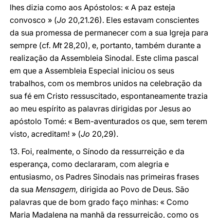
lhes dizia como aos Apóstolos: « A paz esteja
convosco » (
Jo
20,21.26). Eles estavam conscientes
da sua promessa de permanecer com a sua Igreja para
sempre (cf.
Mt
28,20), e, portanto, também durante a
realização da Assembleia Sinodal. Este clima pascal
em que a Assembleia Especial iniciou os seus
trabalhos, com os membros unidos na celebração da
sua fé em Cristo ressuscitado, espontaneamente trazia
ao meu espírito as palavras dirigidas por Jesus ao
apóstolo Tomé: « Bem-aventurados os que, sem terem
visto, acreditam! » (
Jo
20,29).
13. Foi, realmente, o Sínodo da ressurreição e da
esperança, como declararam, com alegria e
entusiasmo, os Padres Sinodais nas primeiras frases
da sua
Mensagem,
dirigida ao Povo de Deus. São
palavras que de bom grado faço minhas: « Como
Maria Madalena na manhã da ressurreição, como os