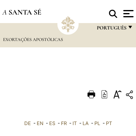
A
SANTA SÉ
PORTUGUÊS
EXORTAÇÕES APOSTÓLICAS
FRANÇAIS
ENGLISH
ITALIANO
PORTUGUÊS
ESPAÑOL
DEUTSCH
POLSKI
العربيّة
DE
-
EN
-
ES
-
FR
-
IT
-
LA
-
PL
-
PT
中文