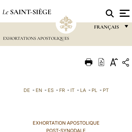
Le
SAINT-SIÈGE
FRANÇAIS
EXHORTATIONS APOSTOLIQUES
FRANÇAIS
ENGLISH
ITALIANO
PORTUGUÊS
ESPAÑOL
DE
-
EN
-
ES
-
FR
-
IT
-
LA
-
PL
-
PT
DEUTSCH
POLSKI
العربيّة
EXHORTATION APOSTOLIQUE
POST-SYNODALE
中文