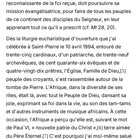
reconnaissante de la foi reçue, doit poursuivre sa
mission évangélisatrice, pour faire de tous les peuples
de ce continent des disciples du Seigneur, en leur
apprenant tout ce qu'il a prescrit (cf.
Mt
28, 20).
Dès la liturgie eucharistique d'ouverture que j'ai
célébrée à Saint-Pierre le 10 avril 1994, entouré de
trente-cinq cardinaux, d'un patriarche, de trente-neuf
archevêques, de cent quarante-six évêques et de
quatre-vingt-dix prêtres, l'Église, Famille de Dieu,
[
5
]
peuple des croyants, s'est rassemblée autour de la
tombe de Pierre. L'Afrique, dans la diversité de ses
rites, était là, avec tout le Peuple de Dieu, dansant sa
joie, exprimant sa foi dans la vie, au son des tam-tams
et d'autres instruments de musique africains. À cette
occasion, l'Afrique a perçu qu'elle est, suivant le mot
de Paul VI, « nouvelle patrie du Christ »,
terre aimée
[
6
]
du Père Éternel.
C'est pourquoi j'ai moi-même salué
[
7
]