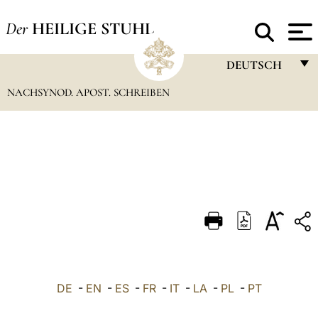
Der
HEILIGE STUHL
DEUTSCH
NACHSYNOD. APOST. SCHREIBEN
FRANÇAIS
ENGLISH
ITALIANO
PORTUGUÊS
ESPAÑOL
DEUTSCH
POLSKI
العربيّة
DE
-
EN
-
ES
-
FR
-
IT
-
LA
-
PL
-
PT
中文