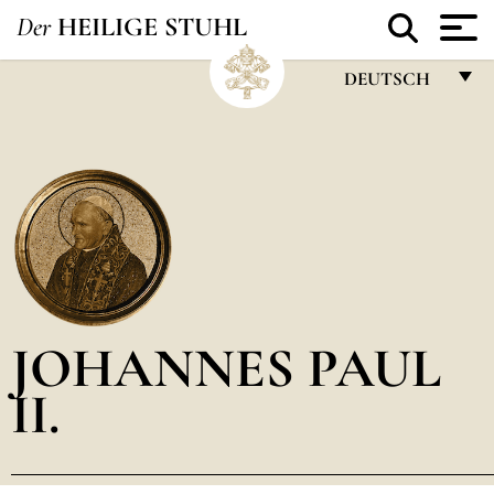
Der
HEILIGE STUHL
DEUTSCH
FRANÇAIS
ENGLISH
ITALIANO
PORTUGUÊS
ESPAÑOL
DEUTSCH
JOHANNES PAUL
POLSKI
II.
العربيّة
中文