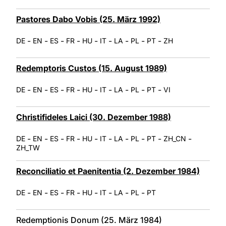
Pastores Dabo Vobis (25. März 1992)
-
-
-
-
-
-
-
-
-
DE
EN
ES
FR
HU
IT
LA
PL
PT
ZH
Redemptoris Custos (15. August 1989)
-
-
-
-
-
-
-
-
-
DE
EN
ES
FR
HU
IT
LA
PL
PT
VI
Christifideles Laici (30. Dezember 1988)
-
-
-
-
-
-
-
-
-
-
DE
EN
ES
FR
HU
IT
LA
PL
PT
ZH_CN
ZH_TW
Reconciliatio et Paenitentia (2. Dezember 1984)
-
-
-
-
-
-
-
-
DE
EN
ES
FR
HU
IT
LA
PL
PT
Redemptionis Donum (25. März 1984)