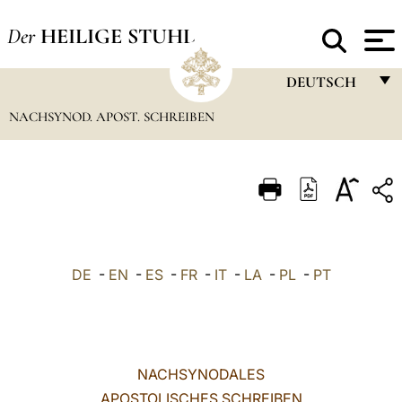
Der
HEILIGE STUHL
DEUTSCH
NACHSYNOD. APOST. SCHREIBEN
FRANÇAIS
ENGLISH
ITALIANO
PORTUGUÊS
ESPAÑOL
DE
-
EN
-
ES
-
FR
-
IT
-
LA
-
PL
-
PT
DEUTSCH
POLSKI
العربيّة
NACHSYNODALES
中文
APOSTOLISCHES SCHREIBEN