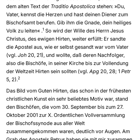
dem alten Text der
Traditio Apostolica
stehen: »Du,
Vater, kennst die Herzen und hast deinen Diener zum
Bischofsamt berufen. Gib ihm die Gnade, dein heiliges
1
Volk zu leiten« .
So wird der Wille des Herrn Jesus
Christus, des ewigen Hirten, weiter erfüllt: Er sandte
die Apostel aus, wie er selbst gesandt war vom Vater
(vgl.
Joh
20, 21), und wollte, daß deren Nachfolger,
also die Bischöfe, in seiner Kirche bis zur Vollendung
der Weltzeit Hirten sein sollten (vgl.
Apg
20, 28;
1
Petr
2
5, 2).
Das Bild vom Guten Hirten, das schon in der frühesten
christlichen Kunst ein sehr beliebtes Motiv war, stand
den Bischöfen, die vom 30. September bis zum 27.
Oktober 2001 zur X. Ordentlichen Vollversammlung
der Bischofssynode aus aller Welt
zusammengekommen waren, deutlich vor Augen. Am
Grab des Apostels Petrus haben sie mit mir zusammen