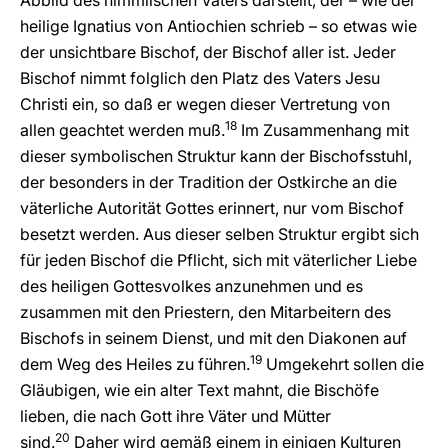
Abbild des himmlischen Vaters darstellt, der – wie der
heilige Ignatius von Antiochien schrieb – so etwas wie
der unsichtbare Bischof, der Bischof aller ist. Jeder
Bischof nimmt folglich den Platz des Vaters Jesu
Christi ein, so daß er wegen dieser Vertretung von
18
allen geachtet werden muß.
Im Zusammenhang mit
dieser symbolischen Struktur kann der Bischofsstuhl,
der besonders in der Tradition der Ostkirche an die
väterliche Autorität Gottes erinnert, nur vom Bischof
besetzt werden. Aus dieser selben Struktur ergibt sich
für jeden Bischof die Pflicht, sich mit väterlicher Liebe
des heiligen Gottesvolkes anzunehmen und es
zusammen mit den Priestern, den Mitarbeitern des
Bischofs in seinem Dienst, und mit den Diakonen auf
19
dem Weg des Heiles zu führen.
Umgekehrt sollen die
Gläubigen, wie ein alter Text mahnt, die Bischöfe
lieben, die nach Gott ihre Väter und Mütter
20
sind.
Daher wird gemäß einem in einigen Kulturen