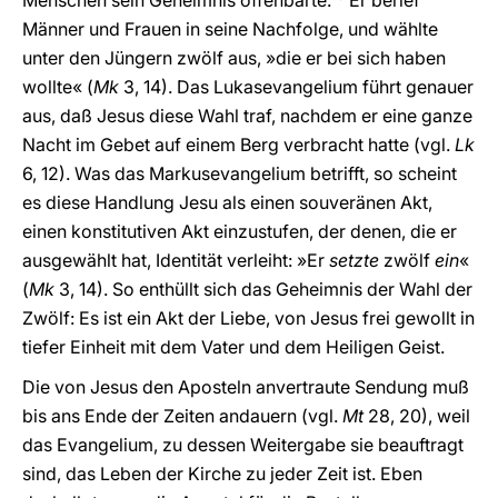
Menschen sein Geheimnis offenbarte.
Er berief
Männer und Frauen in seine Nachfolge, und wählte
unter den Jüngern zwölf aus, »die er bei sich haben
wollte« (
Mk
3, 14). Das Lukasevangelium führt genauer
aus, daß Jesus diese Wahl traf, nachdem er eine ganze
Nacht im Gebet auf einem Berg verbracht hatte (vgl.
Lk
6, 12). Was das Markusevangelium betrifft, so scheint
es diese Handlung Jesu als einen souveränen Akt,
einen konstitutiven Akt einzustufen, der denen, die er
ausgewählt hat, Identität verleiht: »Er
setzte
zwölf
ein
«
(
Mk
3, 14). So enthüllt sich das Geheimnis der Wahl der
Zwölf: Es ist ein Akt der Liebe, von Jesus frei gewollt in
tiefer Einheit mit dem Vater und dem Heiligen Geist.
Die von Jesus den Aposteln anvertraute Sendung muß
bis ans Ende der Zeiten andauern (vgl.
Mt
28, 20), weil
das Evangelium, zu dessen Weitergabe sie beauftragt
sind, das Leben der Kirche zu jeder Zeit ist. Eben