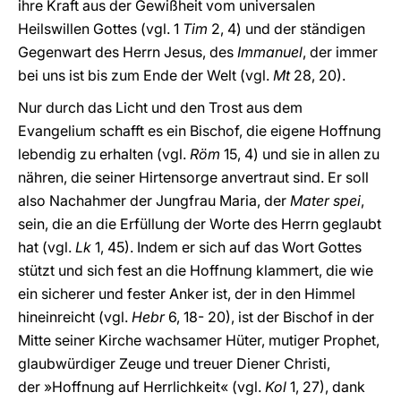
ihre Kraft aus der Gewißheit vom universalen
Heilswillen Gottes (vgl. 1
Tim
2, 4) und der ständigen
Gegenwart des Herrn Jesus, des
Immanuel
, der immer
bei uns ist bis zum Ende der Welt (vgl.
Mt
28, 20).
Nur durch das Licht und den Trost aus dem
Evangelium schafft es ein Bischof, die eigene Hoffnung
lebendig zu erhalten (vgl.
Röm
15, 4) und sie in allen zu
nähren, die seiner Hirtensorge anvertraut sind. Er soll
also Nachahmer der Jungfrau Maria, der
Mater spei
,
sein, die an die Erfüllung der Worte des Herrn geglaubt
hat (vgl.
Lk
1, 45). Indem er sich auf das Wort Gottes
stützt und sich fest an die Hoffnung klammert, die wie
ein sicherer und fester Anker ist, der in den Himmel
hineinreicht (vgl.
Hebr
6, 18- 20), ist der Bischof in der
Mitte seiner Kirche wachsamer Hüter, mutiger Prophet,
glaubwürdiger Zeuge und treuer Diener Christi,
der »Hoffnung auf Herrlichkeit« (vgl.
Kol
1, 27), dank