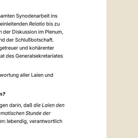
samten Synodenarbeit ins
 einleitenden
Relatio
bis zu
h der Diskussion im Plenum,
und der Schlußbotschaft.
 getreuer und kohärenter
Rat des Generalsekretariates
ortung aller Laien und
um?
egen darin, daß
die Laien den
ramatischen Stunde der
: lebendig, verantwortlich