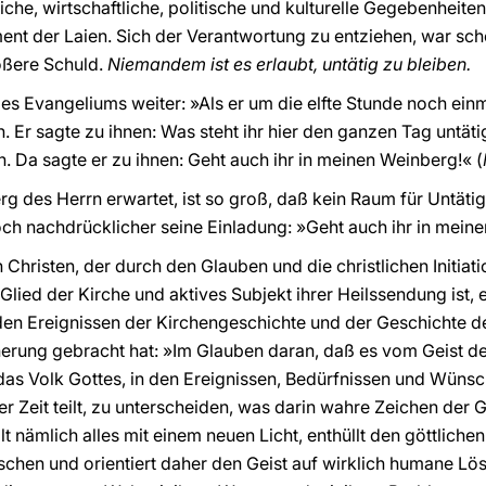
liche, wirtschaftliche, politische und kulturelle Gegebenheit
nt der Laien. Sich der Verantwortung zu entziehen, war sch
rößere Schuld.
Niemandem ist es erlaubt, untätig zu bleiben.
es Evangeliums weiter: »Als er um die elfte Stunde noch einma
. Er sagte zu ihnen: Was steht ihr hier den ganzen Tag untät
Da sagte er zu ihnen: Geht auch ihr in meinen Weinberg!« (
erg des Herrn erwartet, ist so groß, daß kein Raum für Untätigk
ch nachdrücklicher seine Einladung: »Geht auch ihr in mein
 Christen, der durch den Glauben und die christlichen Initia
Glied der Kirche und aktives Subjekt ihrer Heilssendung ist, 
n den Ereignissen der Kirchengeschichte und der Geschichte
nnerung gebracht hat: »Im Glauben daran, daß es vom Geist de
h das Volk Gottes, in den Ereignissen, Bedürfnissen und Wün
 Zeit teilt, zu unterscheiden, was darin wahre Zeichen der
t nämlich alles mit einem neuen Licht, enthüllt den göttlichen
chen und orientiert daher den Geist auf wirklich humane Lö