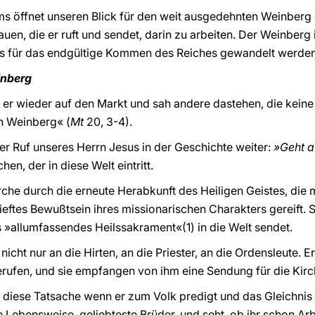
s öffnet unseren Blick für den weit ausgedehnten Weinberg 
n, die er ruft und sendet, darin zu arbeiten. Der Weinberg i
es für das endgültige Kommen des Reiches gewandelt werde
inberg
 er wieder auf den Markt und sah andere dastehen, die keine 
en Weinberg« (
Mt
20, 3-4).
er Ruf unseres Herrn Jesus in der Geschichte weiter:
»Geht a
hen, der in diese Welt eintritt.
irche durch die erneute Herabkunft des Heiligen Geistes, die m
tieftes Bewußtsein ihres missionarischen Charakters gereift. 
ls »allumfassendes Heilssakrament«(1) in die Welt sendet.
nicht nur an die Hirten, an die Priester, an die Ordensleute. E
rufen, und sie empfangen von ihm eine Sendung für die Kirch
n diese Tatsache wenn er zum Volk predigt und das Gleichni
 Lebensweise, geliebteste Brüder, und seht, ob ihr schon Arbe