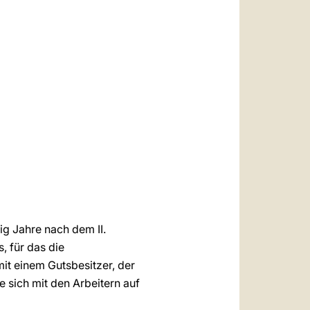
العربيّة
中文
LATINE
g Jahre nach dem II.
, für das die
it einem Gutsbesitzer, der
 sich mit den Arbeitern auf