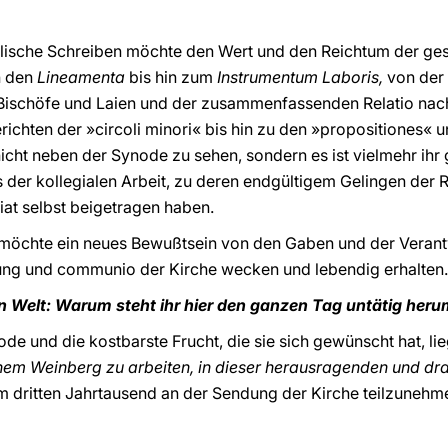
lische Schreiben möchte den Wert und den Reichtum der ge
n den
Lineamenta
bis hin zum
Instrumentum Laboris,
von der
 Bischöfe und Laien und der zusammenfassenden Relatio nac
ichten der »circoli minori« bis hin zu den »propositiones« 
cht neben der Synode zu sehen, sondern es ist vielmehr ihr
s der kollegialen Arbeit, zu deren endgültigem Gelingen der 
at selbst beigetragen haben.
möchte ein neues Bewußtsein von den Gaben und der Verantw
dung und communio der Kirche wecken und lebendig erhalten.
en Welt: Warum steht ihr hier den ganzen Tag untätig her
node und die kostbarste Frucht, die sie sich gewünscht hat, li
einem Weinberg zu arbeiten, in dieser herausragenden und d
dritten Jahrtausend an der Sendung der Kirche teilzunehmen