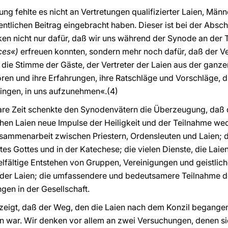
g fehlte es nicht an Vertretungen qualifizierter Laien, Männe
ntlichen Beitrag eingebracht haben. Dieser ist bei der Absch
en nicht nur dafür, daß wir uns während der Synode an der 
ices«)
erfreuen konnten, sondern mehr noch dafür, daß der Ve
 die Stimme der Gäste, der Vertreter der Laien aus der ganz
en und ihre Erfahrungen, ihre Ratschläge und Vorschläge, die
ngen, in uns aufzunehmen«.(4)
iare Zeit schenkte den Synodenvätern die Überzeugung, daß d
ichen Laien neue Impulse der Heiligkeit und der Teilnahme we
sammenarbeit zwischen Priestern, Ordensleuten und Laien; di
es Gottes und in der Katechese; die vielen Dienste, die Laie
fältige Entstehen von Gruppen, Vereinigungen und geistlic
 der Laien; die umfassendere und bedeutsamere Teilnahme 
gen in der Gesellschaft.
eigt, daß der Weg, den die Laien nach dem Konzil begangen 
n war. Wir denken vor allem an zwei Versuchungen, denen si