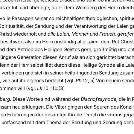
s er tut, und überlege, ob er dem Weinberg des Herrn dient«
volle Passagen seiner so reichhaltigen theologischen, spirit
piritualität, der Sendung und der Verantwortung der Laien 
hristi wiederholt und
alle Laien, Männer und Frauen, gerufe
 beschwört also im Herrn inständig alle Laien, dem Ruf Christi
 und dem Antrieb des Heiligen Geistes gern, großmütig und en
ngere Generation diesen Anruf als an sich gerichtet betrach
nn der Herr selbst lädt durch diese Heilige Synode alle Laie
zu verbinden und sich in seiner heilbringenden Sendung zus
t, wie auf ihr eigenes bedacht (vgl.
Phil
2, 5).
Von neuem sendet 
 kommen will (vgl.
Lk
10, 1)«.(3)
nberg.
Diese Worte sind während der
Bischofssynode,
die in
chsam neu erklungen. Die Väter gingen den Spuren des Konzil
en Erfahrungen der gesamten Kirche. Durch die vorausgega
nd umfassend mit dem Thema der Berufung und Sendung der L