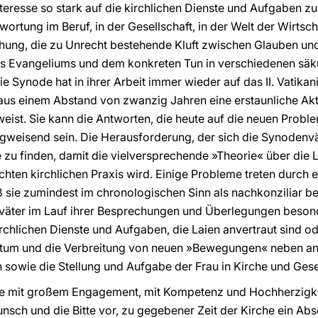
teresse so stark auf die kirchlichen Dienste und Aufgaben zu
wortung im Beruf, in der Gesellschaft, in der Welt der Wirtscha
chung, die zu Unrecht bestehende Kluft zwischen Glauben un
 Evangeliums und dem konkreten Tun in verschiedenen säku
ie Synode hat in ihrer Arbeit immer wieder auf das II. Vatika
aus einem Abstand von zwanzig Jahren eine erstaunliche Aktual
eist. Sie kann die Antworten, die heute auf die neuen Pro
ungweisend sein. Die Herausforderung, der sich die Synodenvät
zu finden, damit die vielversprechende »Theorie« über die L
chten kirchlichen Praxis wird. Einige Probleme treten durch 
ß sie zumindest im chronologischen Sinn als nachkonziliar 
väter im Lauf ihrer Besprechungen und Überlegungen beson
irchlichen Dienste und Aufgaben, die Laien anvertraut sind o
hstum und die Verbreitung von neuen »Bewegungen« neben a
owie die Stellung und Aufgabe der Frau in Kirche und Gesel
 sie mit großem Engagement, mit Kompetenz und Hochherzigke
nsch und die Bitte vor, zu gegebener Zeit der Kirche ein A