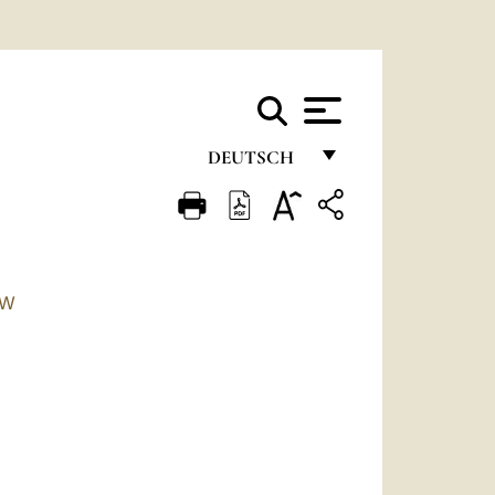
DEUTSCH
FRANÇAIS
ENGLISH
ITALIANO
TW
PORTUGUÊS
ESPAÑOL
DEUTSCH
POLSKI