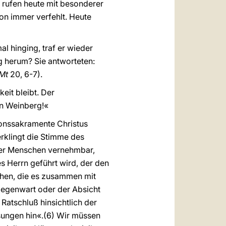
en rufen heute mit besonderer
on immer verfehlt. Heute
l hinging, traf er wieder
ig herum? Sie antworteten:
Mt
20, 6-7).
eit bleibt. Der
en Weinberg!«
tionssakramente Christus
erklingt die Stimme des
 der Menschen vernehmbar,
s Herrn geführt wird, der den
schen, die es zusammen mit
 Gegenwart oder der Absicht
 Ratschluß hinsichtlich der
sungen hin«.(6) Wir müssen