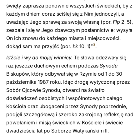
święty zaprasza ponownie wszystkich świeckich, by z
każdym dniem coraz ściślej się z Nim jednoczyli, a
uważając Jego sprawę za swoją własną (por.
Flp
2, 5),
zespalali się w Jego zbawczym posłannictwie; wysyła
On ich znowu do każdego miasta i miejscowości,
3
dokąd sam ma przyjść (por.
Łk
10, 1)”
.
Idźcie i wy do mojej winnicy.
Te słowa odezwały się
raz jeszcze duchowym echem podczas
Synodu
Biskupów, który odbywał się w Rzymie od 1 do 30
października 1987 roku. Idąc drogą wytyczoną przez
Sobór Ojcowie Synodu, otwarci na światło
doświadczeń osobistych i wspólnotowych całego
Kościoła oraz ubogaceni przez Synody poprzednie,
podjęli szczegółową i szeroko zakrojoną refleksję nad
powołaniem i misją świeckich w Kościele i świecie
dwadzieścia lat po Soborze Watykańskim II.