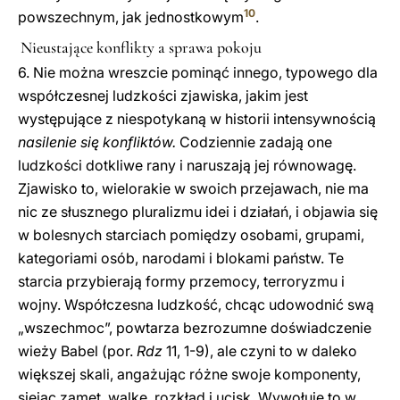
10
powszechnym, jak jednostkowym
.
Nieustające konflikty a sprawa pokoju
6. Nie można wreszcie pominąć innego, typowego dla
współczesnej ludzkości zjawiska, jakim jest
występujące z niespotykaną w historii intensywnością
nasilenie się konfliktów.
Codziennie zadają one
ludzkości dotkliwe rany i naruszają jej równowagę.
Zjawisko to, wielorakie w swoich przejawach, nie ma
nic ze słusznego pluralizmu idei i działań, i objawia się
w bolesnych starciach pomiędzy osobami, grupami,
kategoriami osób, narodami i blokami państw. Te
starcia przybierają formy przemocy, terroryzmu i
wojny. Współczesna ludzkość, chcąc udowodnić swą
„wszechmoc”, powtarza bezrozumne doświadczenie
wieży Babel (por.
Rdz
11, 1-9), ale czyni to w daleko
większej skali, angażując różne swoje komponenty,
siejąc zamęt, walkę, rozkład i ucisk. Wywołuje to w