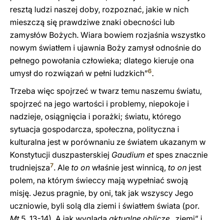
resztą ludzi naszej doby, rozpoznać, jakie w nich
mieszczą się prawdziwe znaki obecności lub
zamysłów Bożych. Wiara bowiem rozjaśnia wszystko
nowym światłem i ujawnia Boży zamysł odnośnie do
pełnego powołania człowieka; dlatego kieruje ona
6
umysł do rozwiązań w pełni ludzkich”
.
Trzeba więc spojrzeć w twarz temu naszemu światu,
spojrzeć na jego wartości i problemy, niepokoje i
nadzieje, osiągnięcia i porażki; światu, którego
sytuacja gospodarcza, społeczna, polityczna i
kulturalna jest w porównaniu ze światem ukazanym w
Konstytucji duszpasterskiej
Gaudium et
spes znacznie
7
trudniejsza
. Ale
to on
właśnie jest winnicą,
to on
jest
polem, na którym świeccy mają wypełniać swoją
misję. Jezus pragnie, by oni, tak jak wszyscy Jego
uczniowie, byli solą dla ziemi i światłem świata (por.
Mt
5, 13-14). A jak wygląda
aktualne oblicze
„ziemi” i