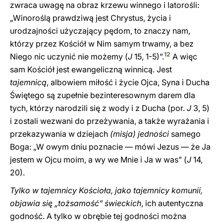
zwraca uwagę na obraz krzewu winnego i latorośli:
„Winoroślą prawdziwą jest Chrystus, życia i
urodzajności użyczający pędom, to znaczy nam,
którzy przez Kościół w Nim samym trwamy, a bez
12
Niego nic uczynić nie możemy (
J
15, 1-5)”.
A więc
sam Kościół jest ewangeliczną winnicą. Jest
tajemnicą
, albowiem miłość i życie Ojca, Syna i Ducha
Świętego są zupełnie bezinteresownym darem dla
tych, którzy narodzili się z wody i z Ducha (por.
J
3, 5)
i zostali wezwani do przeżywania, a także wyrażania i
przekazywania w dziejach
(misja) jedności
samego
Boga: „W owym dniu poznacie — mówi Jezus — że Ja
jestem w Ojcu moim, a wy we Mnie i Ja w was” (
J
14,
20).
Tylko w tajemnicy Kościoła, jako tajemnicy komunii,
objawia się „tożsamość” świeckich
, ich autentyczna
godność. A tylko w obrębie tej godności można