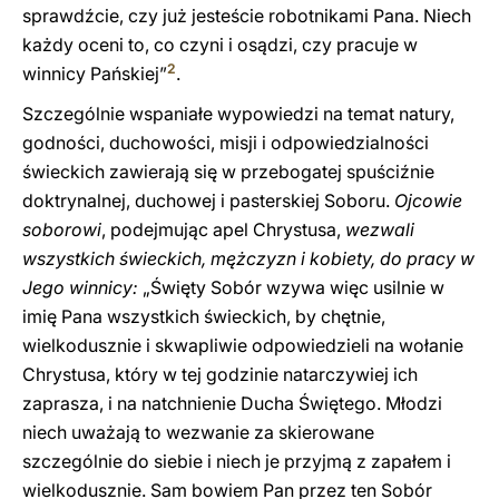
sprawdźcie, czy już jesteście robotnikami Pana. Niech
każdy oceni to, co czyni i osądzi, czy pracuje w
2
winnicy Pańskiej”
.
Szczególnie wspaniałe wypowiedzi na temat natury,
godności, duchowości, misji i odpowiedzialności
świeckich zawierają się w przebogatej spuściźnie
doktrynalnej, duchowej i pasterskiej Soboru.
Ojcowie
soborowi
, podejmując apel Chrystusa,
wezwali
wszystkich świeckich, mężczyzn i kobiety, do pracy w
Jego winnicy:
„Święty Sobór wzywa więc usilnie w
imię Pana wszystkich świeckich, by chętnie,
wielkodusznie i skwapliwie odpowiedzieli na wołanie
Chrystusa, który w tej godzinie natarczywiej ich
zaprasza, i na natchnienie Ducha Świętego. Młodzi
niech uważają to wezwanie za skierowane
szczególnie do siebie i niech je przyjmą z zapałem i
wielkodusznie. Sam bowiem Pan przez ten Sobór