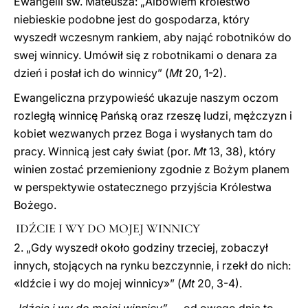
Ewangelii św. Mateusza: „Albowiem królestwo
niebieskie podobne jest do gospodarza, który
wyszedł wczesnym rankiem, aby nająć robotników do
swej winnicy. Umówił się z robotnikami o denara za
dzień i posłał ich do winnicy” (
Mt
20, 1-2).
Ewangeliczna przypowieść ukazuje naszym oczom
rozległą winnicę Pańską oraz rzeszę ludzi, mężczyzn i
kobiet wezwanych przez Boga i wysłanych tam do
pracy. Winnicą jest cały świat (por.
Mt
13, 38), który
winien zostać przemieniony zgodnie z Bożym planem
w perspektywie ostatecznego przyjścia Królestwa
Bożego.
IDŹCIE I WY DO MOJEJ WINNICY
2. „Gdy wyszedł około godziny trzeciej, zobaczył
innych, stojących na rynku bezczynnie, i rzekł do nich:
«Idźcie i wy do mojej winnicy»” (
Mt
20, 3-4).