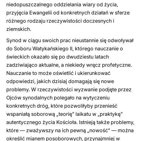
niedopuszczalnego oddzielania wiary od życia,
przyjęcia Ewangelii od konkretnych działań w sferze
różnego rodzaju rzeczywistości doczesnych i
ziemskich.
Synod w ciągu swoich prac nieustannie się odwoływał
do Soboru Watykańskiego II, którego nauczanie o
świeckich okazało się po dwudziestu latach
zadziwiająco aktualne, a niekiedy wręcz profetyczne.
Nauczanie to może oświetlić i ukierunkować
odpowiedzi, jakich dzisiaj domagają się nowe
problemy. W rzeczywistości wyzwanie podjęte przez
Ojców synodalnych polegało na wytyczeniu
konkretnych dróg, które pozwoliłyby przenieść
wspaniałą soborową „teorię” laikatu w „praktykę”
autentycznego życia Kościoła. Istnieją także problemy,
które — zważywszy na ich pewną „nowość” — można
określić mianem posoborowych, przynajmniej w