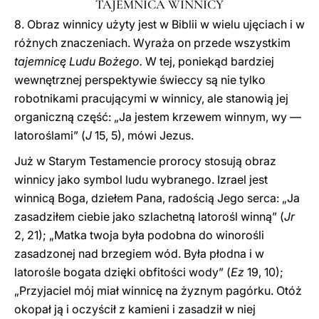
TAJEMNICA WINNICY
8. Obraz winnicy użyty jest w Biblii w wielu ujęciach i w
różnych znaczeniach. Wyraża on przede wszystkim
tajemnicę Ludu Bożego.
W tej, poniekąd bardziej
wewnętrznej perspektywie świeccy są nie tylko
robotnikami pracującymi w winnicy, ale stanowią jej
organiczną część: „Ja jestem krzewem winnym, wy —
latoroślami” (
J
15, 5), mówi Jezus.
Już w Starym Testamencie prorocy stosują obraz
winnicy jako symbol ludu wybranego. Izrael jest
winnicą Boga, dziełem Pana, radością Jego serca: „Ja
zasadziłem ciebie jako szlachetną latorośl winną” (
Jr
2, 21); „Matka twoja była podobna do winorośli
zasadzonej nad brzegiem wód. Była płodna i w
latorośle bogata dzięki obfitości wody” (
Ez
19, 10);
„Przyjaciel mój miał winnicę na żyznym pagórku. Otóż
okopał ją i oczyścił z kamieni i zasadził w niej