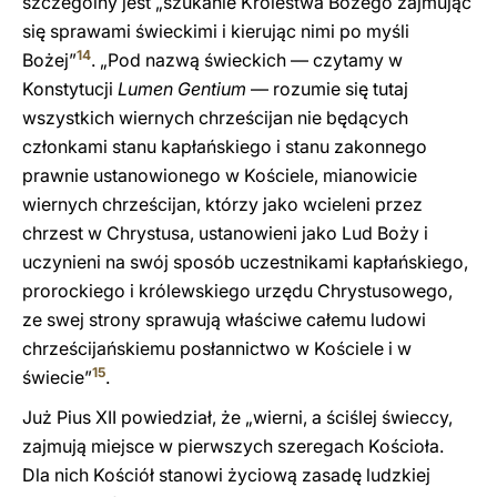
szczególny jest „szukanie Królestwa Bożego zajmując
się sprawami świeckimi i kierując nimi po myśli
14
Bożej”
. „Pod nazwą świeckich — czytamy w
Konstytucji
Lumen Gentium
— rozumie się tutaj
wszystkich wiernych chrześcijan nie będących
członkami stanu kapłańskiego i stanu zakonnego
prawnie ustanowionego w Kościele, mianowicie
wiernych chrześcijan, którzy jako wcieleni przez
chrzest w Chrystusa, ustanowieni jako Lud Boży i
uczynieni na swój sposób uczestnikami kapłańskiego,
prorockiego i królewskiego urzędu Chrystusowego,
ze swej strony sprawują właściwe całemu ludowi
chrześcijańskiemu posłannictwo w Kościele i w
15
świecie”
.
Już Pius XII powiedział, że „wierni, a ściślej świeccy,
zajmują miejsce w pierwszych szeregach Kościoła.
Dla nich Kościół stanowi życiową zasadę ludzkiej