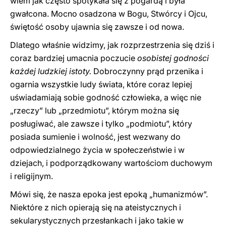
wiem jak często spotykała się z pogardą i była
gwałcona. Mocno osadzona w Bogu, Stwórcy i Ojcu,
świętość osoby ujawnia się zawsze i od nowa.
Dlatego właśnie widzimy, jak rozprzestrzenia się dziś i
coraz bardziej umacnia poczucie
osobistej godności
każdej ludzkiej istoty.
Dobroczynny prąd przenika i
ogarnia wszystkie ludy świata, które coraz lepiej
uświadamiają sobie godność człowieka, a więc nie
„rzeczy” lub „przedmiotu”, którym można się
posługiwać, ale zawsze i tylko „podmiotu”, który
posiada sumienie i wolność, jest wezwany do
odpowiedzialnego życia w społeczeństwie i w
dziejach, i podporządkowany wartościom duchowym
i religijnym.
Mówi się, że nasza epoka jest epoką „humanizmów”.
Niektóre z nich opierają się na ateistycznych i
sekularystycznych przesłankach i jako takie w