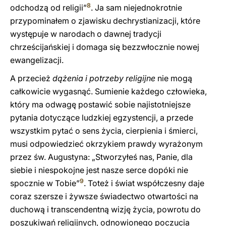
8
odchodzą od religii”
. Ja sam niejednokrotnie
przypominałem o zjawisku dechrystianizacji, które
występuje w narodach o dawnej tradycji
chrześcijańskiej i domaga się bezzwłocznie nowej
ewangelizacji.
A przecież
dążenia i potrzeby religijne
nie mogą
całkowicie wygasnąć. Sumienie każdego człowieka,
który ma odwagę postawić sobie najistotniejsze
pytania dotyczące ludzkiej egzystencji, a przede
wszystkim pytać o sens życia, cierpienia i śmierci,
musi odpowiedzieć okrzykiem prawdy wyrażonym
przez św. Augustyna: „Stworzyłeś nas, Panie, dla
siebie i niespokojne jest nasze serce dopóki nie
9
spocznie w Tobie”
. Toteż i świat współczesny daje
coraz szersze i żywsze świadectwo otwartości na
duchową i transcendentną wizję życia, powrotu do
poszukiwań religijnych, odnowionego poczucia