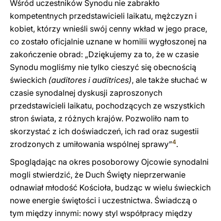
Wśród uczestników Synodu nie zabrakło
kompetentnych przedstawicieli laikatu, mężczyzn i
kobiet, którzy wnieśli swój cenny wkład w jego prace,
co zostało oficjalnie uznane w homilii wygłoszonej na
zakończenie obrad: „Dziękujemy za to, że w czasie
Synodu mogliśmy nie tylko cieszyć się obecnością
świeckich
(auditores i auditrices)
, ale także słuchać w
czasie synodalnej dyskusji zaproszonych
przedstawicieli laikatu, pochodzących ze wszystkich
stron świata, z różnych krajów. Pozwoliło nam to
skorzystać z ich doświadczeń, ich rad oraz sugestii
4
zrodzonych z umiłowania wspólnej sprawy”
.
Spoglądając na okres posoborowy Ojcowie synodalni
mogli stwierdzić, że Duch Święty nieprzerwanie
odnawiał młodość Kościoła, budząc w wielu świeckich
nowe energie świętości i uczestnictwa. Świadczą o
tym między innymi: nowy styl współpracy między