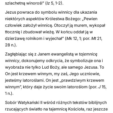
szlachetną winorośl” (
Iz
5, 1-2).
Jezus powraca do symbolu winnicy dla ukazania
niektórych aspektów Królestwa Bożego: „Pewien
człowiek założył winnicę. Otoczył ją murem, wykopał
tłocznię i zbudował wieżę. W końcu oddał ją w
dzierżawę rolnikom i wyjechał” (
Mk
12, 1; por.
Mt
21,
28 n.).
Zagłębiając się z Janem ewangelistą w
tajemnicę
winnicy
, dokonujemy odkrycia, że symbolizuje ona i
wyobraża nie tylko Lud Boży, ale samego Jezusa. To
On jest krzewem winnym, my zaś, Jego uczniowie,
jesteśmy latoroślami. On jest „prawdziwym krzewem
winnym”, który daje życie swoim latoroślom (por.
J
15,
1 n.).
Sobór Watykański II wśród różnych tekstów biblijnych
rzucających światło na tajemnicę Kościoła, raz jeszcze