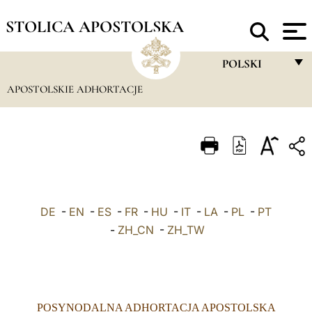
STOLICA APOSTOLSKA
POLSKI
APOSTOLSKIE ADHORTACJE
FRANÇAIS
ENGLISH
ITALIANO
PORTUGUÊS
ESPAÑOL
DE
-
EN
-
ES
-
FR
-
HU
-
IT
-
LA
-
PL
-
PT
DEUTSCH
-
ZH_CN
-
ZH_TW
POLSKI
العربيّة
POSYNODALNA ADHORTACJA APOSTOLSKA
中文