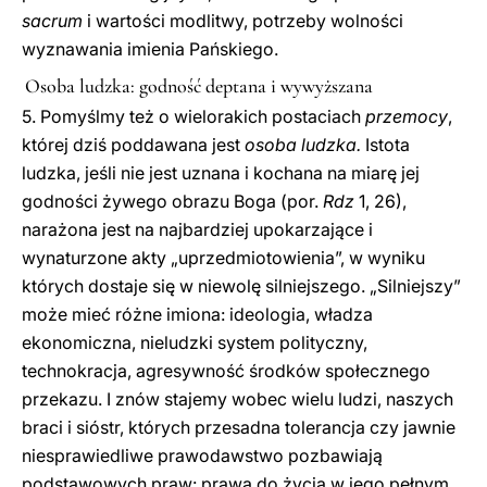
sacrum
i wartości modlitwy, potrzeby wolności
wyznawania imienia Pańskiego.
Osoba ludzka: godność deptana i wywyższana
5. Pomyślmy też o wielorakich postaciach
przemocy
,
której dziś poddawana jest
osoba ludzka.
Istota
ludzka, jeśli nie jest uznana i kochana na miarę jej
godności żywego obrazu Boga (por.
Rdz
1, 26),
narażona jest na najbardziej upokarzające i
wynaturzone akty „uprzedmiotowienia”, w wyniku
których dostaje się w niewolę silniejszego. „Silniejszy”
może mieć różne imiona: ideologia, władza
ekonomiczna, nieludzki system polityczny,
technokracja, agresywność środków społecznego
przekazu. I znów stajemy wobec wielu ludzi, naszych
braci i sióstr, których przesadna tolerancja czy jawnie
niesprawiedliwe prawodawstwo pozbawiają
podstawowych praw: prawa do życia w jego pełnym