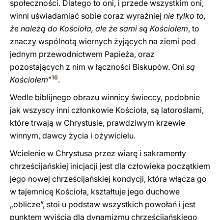
społeczności. Dlatego to oni, i przede wszystkim oni,
winni uświadamiać sobie coraz wyraźniej
nie tylko to,
że należą do Kościoła, ale że sami są Kościołem
, to
znaczy wspólnotą wiernych żyjących na ziemi pod
jednym przewodnictwem Papieża, oraz
pozostających z nim w łączności Biskupów. Oni
są
16
Kościołem
”
.
Wedle biblijnego obrazu winnicy świeccy, podobnie
jak wszyscy inni członkowie Kościoła, są latoroślami,
które trwają w Chrystusie, prawdziwym krzewie
winnym, dawcy życia i ożywicielu.
Wcielenie w Chrystusa przez wiarę i sakramenty
chrześcijańskiej inicjacji jest dla człowieka początkiem
jego nowej chrześcijańskiej kondycji, która włącza go
w tajemnicę Kościoła, kształtuje jego duchowe
„oblicze”, stoi u podstaw wszystkich powołań i jest
punktem wyjścia dla dynamizmu chrześcijańskiego