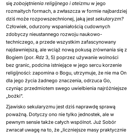
się
zobojętnienia religijnego i ateizmu
w jego
rozmaitych formach, a zwłaszcza w formie najbardziej
dziś może rozpowszechnionej, jaką jest
sekularyzm?
Człowiek, odurzony wspaniałością cudownych
zdobyczy nieustannego rozwoju naukowo-
techniczego, a przede wszystkim zafascynowany
najdawniejszą, ale wciąż nową pokusą zrównania się z
Bogiem (por.
Rdz
3, 5) poprzez używanie wolności
bez granic, podcina istniejące w jego sercu korzenie
religijności: zapomina o Bogu, utrzymuje, że nie ma On
dla jego życia żadnego znaczenia, odrzuca Go,
czyniąc przedmiotem swego uwielbienia najróżniejsze
„bożki”.
Zjawisko sekularyzmu jest dziś naprawdę sprawą
poważną. Dotyczy ono nie tylko jednostek, ale w
pewnym sensie także całych wspólnot. Już Sobór
zwracał uwagę na to, że „liczniejsze masy praktycznie