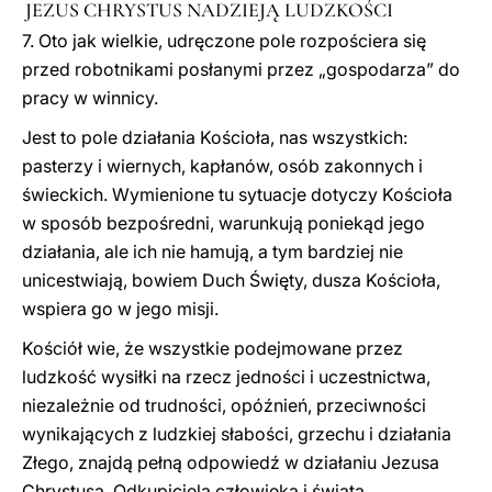
JEZUS CHRYSTUS NADZIEJĄ LUDZKOŚCI
7. Oto jak wielkie, udręczone pole rozpościera się
przed robotnikami posłanymi przez „gospodarza” do
pracy w winnicy.
Jest to pole działania Kościoła, nas wszystkich:
pasterzy i wiernych, kapłanów, osób zakonnych i
świeckich. Wymienione tu sytuacje dotyczy Kościoła
w sposób bezpośredni, warunkują poniekąd jego
działania, ale ich nie hamują, a tym bardziej nie
unicestwiają, bowiem Duch Święty, dusza Kościoła,
wspiera go w jego misji.
Kościół wie, że wszystkie podejmowane przez
ludzkość wysiłki na rzecz jedności i uczestnictwa,
niezależnie od trudności, opóźnień, przeciwności
wynikających z ludzkiej słabości, grzechu i działania
Złego, znajdą pełną odpowiedź w działaniu Jezusa
Chrystusa, Odkupiciela człowieka i świata.