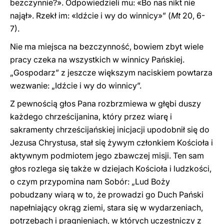
bezczynnie?». Odpowiedzieli mu: «Bo nas nikt nie
najął». Rzekł im: «Idźcie i wy do winnicy»” (
Mt
20, 6-
7).
Nie ma miejsca na bezczynność, bowiem zbyt wiele
pracy czeka na wszystkich w winnicy Pańskiej.
„Gospodarz” z jeszcze większym naciskiem powtarza
wezwanie: „Idźcie i wy do winnicy”.
Z pewnością głos Pana rozbrzmiewa w głębi duszy
każdego chrześcijanina, który przez wiarę i
sakramenty chrześcijańskiej inicjacji upodobnił się do
Jezusa Chrystusa, stał się żywym członkiem Kościoła i
aktywnym podmiotem jego zbawczej misji. Ten sam
głos rozlega się także w dziejach Kościoła i ludzkości,
o czym przypomina nam Sobór: „Lud Boży
pobudzany wiarą w to, że prowadzi go Duch Pański
napełniający okrąg ziemi, stara się w wydarzeniach,
potrzebach i pragnieniach, w których uczestniczy z