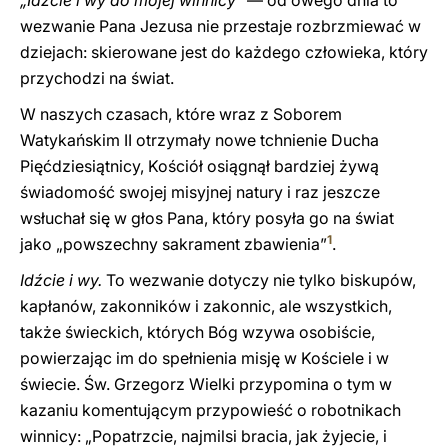
„Idźcie i wy do mojej winnicy”
— od owego dnia to
wezwanie Pana Jezusa nie przestaje rozbrzmiewać w
dziejach: skierowane jest do każdego człowieka, który
przychodzi na świat.
W naszych czasach, które wraz z Soborem
Watykańskim II otrzymały nowe tchnienie Ducha
Pięćdziesiątnicy, Kościół osiągnął bardziej żywą
świadomość swojej misyjnej natury i raz jeszcze
wsłuchał się w głos Pana, który posyła go na świat
1
jako „powszechny sakrament zbawienia”
.
Idźcie i wy.
To wezwanie dotyczy nie tylko biskupów,
kapłanów, zakonników i zakonnic, ale wszystkich,
także świeckich, których Bóg wzywa osobiście,
powierzając im do spełnienia misję w Kościele i w
świecie. Św. Grzegorz Wielki przypomina o tym w
kazaniu komentującym przypowieść o robotnikach
winnicy: „Popatrzcie, najmilsi bracia, jak żyjecie, i