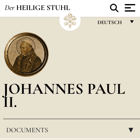
Der
HEILIGE STUHL
DEUTSCH
FRANÇAIS
ENGLISH
ITALIANO
PORTUGUÊS
JOHANNES PAUL
ESPAÑOL
II.
DEUTSCH
POLSKI
العربيّة
DOCUMENTS
▸
中文