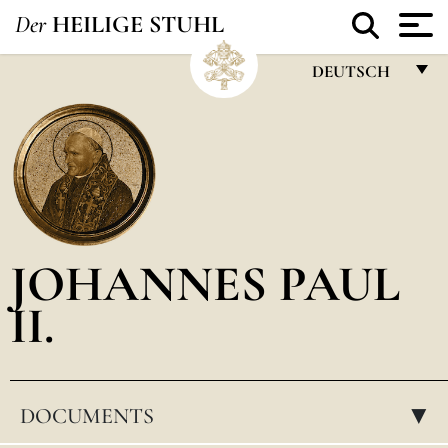
Der
HEILIGE STUHL
DEUTSCH
FRANÇAIS
ENGLISH
ITALIANO
PORTUGUÊS
JOHANNES PAUL
ESPAÑOL
II.
DEUTSCH
POLSKI
العربيّة
DOCUMENTS
▸
中文