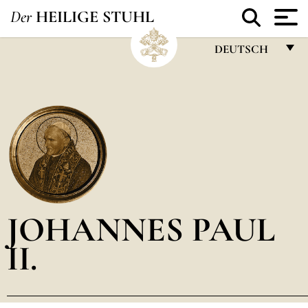
Der
HEILIGE STUHL
DEUTSCH
FRANÇAIS
ENGLISH
ITALIANO
PORTUGUÊS
ESPAÑOL
DEUTSCH
JOHANNES PAUL
POLSKI
II.
العربيّة
中文