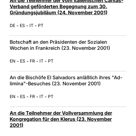
An die Teilnehmer der vom Italienischen Caritas-
Verband geförderten Begegnung zum 30.
Gründungsjubiläum (24. November 2001)
-
-
-
DE
ES
IT
PT
Botschaft an den Präsidenten der Sozialen
Wochen in Frankreich (23. November 2001)
-
-
-
-
EN
ES
FR
IT
PT
An die Bischöfe El Salvadors anläßlich ihres "Ad-
limina"-Besuches (23. November 2001)
-
-
-
-
EN
ES
FR
IT
PT
An die Teilnehmer der Vollversammlung der
Kongregation für den Klerus (23. November
2001)