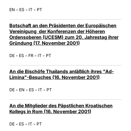
-
-
-
EN
ES
IT
PT
Botschaft an den Präsidenten der Europäischen
Vereinigung der Konferenzen der Höheren
Ordensoberen (UCESM) zum 20. Jahrestag ihrer
Gründung (17. November 2001)
-
-
-
-
DE
ES
FR
IT
PT
An die Bischöfe Thailands anläßlich ihres "Ad-
Limina"-Besuches (16. November 2001)
-
-
-
-
DE
EN
ES
IT
PT
An die Mitglieder des Päpstlichen Kroatischen
Kollegs in Rom (16. November 2001)
-
-
-
DE
ES
IT
PT