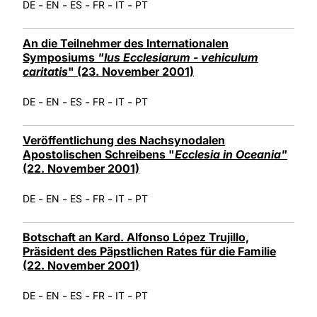
-
-
-
-
-
DE
EN
ES
FR
IT
PT
An die Teilnehmer des Internationalen
Symposiums
"Ius Ecclesiarum - vehiculum
caritatis
" (23. November 2001)
-
-
-
-
-
DE
EN
ES
FR
IT
PT
Veröffentlichung des Nachsynodalen
Apostolischen Schreibens "
Ecclesia in Oceania"
(22. November 2001)
-
-
-
-
-
DE
EN
ES
FR
IT
PT
Botschaft an Kard. Alfonso López Trujillo,
Präsident des Päpstlichen Rates für die Familie
(22. November 2001)
-
-
-
-
-
DE
EN
ES
FR
IT
PT