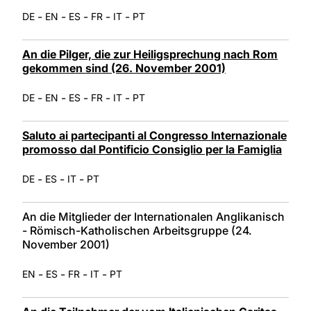
-
-
-
-
-
DE
EN
ES
FR
IT
PT
An die Pilger, die zur Heiligsprechung nach Rom
gekommen sind (26. November 2001)
-
-
-
-
-
DE
EN
ES
FR
IT
PT
Saluto ai partecipanti al Congresso Internazionale
promosso dal Pontificio Consiglio per la Famiglia
-
-
-
DE
ES
IT
PT
An die Mitglieder der Internationalen Anglikanisch
- Römisch-Katholischen Arbeitsgruppe (24.
November 2001)
-
-
-
-
EN
ES
FR
IT
PT