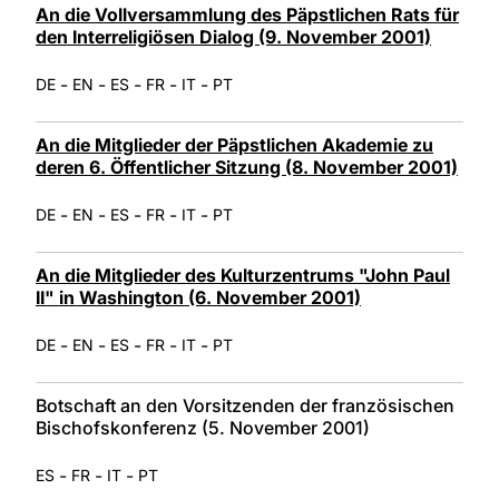
An die Vollversammlung des Päpstlichen Rats für
den Interreligiösen Dialog (9. November 2001)
-
-
-
-
-
DE
EN
ES
FR
IT
PT
An die Mitglieder der Päpstlichen Akademie zu
deren 6. Öffentlicher Sitzung (8. November 2001)
-
-
-
-
-
DE
EN
ES
FR
IT
PT
An die Mitglieder des Kulturzentrums "John Paul
II" in Washington (6. November 2001)
-
-
-
-
-
DE
EN
ES
FR
IT
PT
Botschaft an den Vorsitzenden der französischen
Bischofskonferenz (5. November 2001)
-
-
-
ES
FR
IT
PT