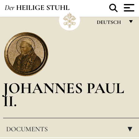
Der
HEILIGE STUHL
DEUTSCH
FRANÇAIS
ENGLISH
ITALIANO
PORTUGUÊS
JOHANNES PAUL
ESPAÑOL
II.
DEUTSCH
POLSKI
العربيّة
DOCUMENTS
▸
中文