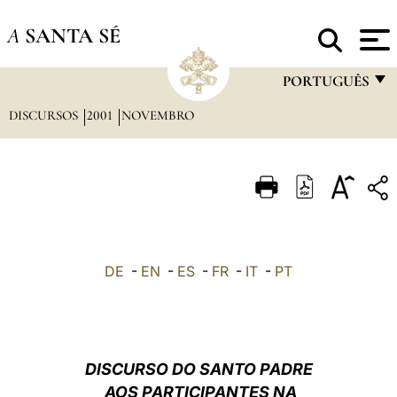
A
SANTA SÉ
PORTUGUÊS
DISCURSOS
2001
NOVEMBRO
FRANÇAIS
ENGLISH
ITALIANO
PORTUGUÊS
ESPAÑOL
DE
-
EN
-
ES
-
FR
-
IT
-
PT
DEUTSCH
POLSKI
العربيّة
DISCURSO DO SANTO PADRE
AOS PARTICIPANTES NA
中文