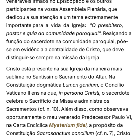
veneráveis Irmãos no Episcopado e os outros
participantes na vossa Assembleia Plenária, que
dedicou a sua atenção a um tema extremamente
importante para a vida da Igreja:
"O presbítero,
pastor e guia da comunidade paroquial".
Realçando a
função do sacerdote na comunidade paroquial, põe-
se em evidência a centralidade de Cristo, que deve
distinguir-se sempre na missão da Igreja.
Cristo está presente na sua Igreja da maneira mais
sublime no Santíssimo Sacramento do Altar. Na
Constituição dogmática
Lumen gentium,
o Concílio
Vaticano II ensina que,
in persona Christi,
o sacerdote
celebra o Sacrifício da Missa e administra os
Sacramentos (cf. n. 10). Além disso, como observava
oportunamente o meu venerado Predecessor Paulo VI,
na Carta Encíclica
Mysterium fidei
,
a propósito da
Constituição
Sacrosanctum concilium
(cf. n. 7), Cristo