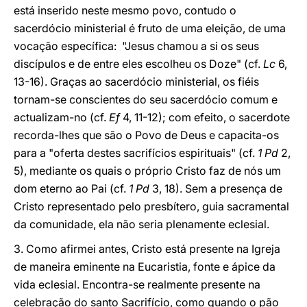
está inserido neste mesmo povo, contudo o
sacerdócio ministerial é fruto de uma eleição, de uma
vocação específica: "Jesus chamou a si os seus
discípulos e de entre eles escolheu os Doze" (cf.
Lc
6,
13-16). Graças ao sacerdócio ministerial, os fiéis
tornam-se conscientes do seu sacerdócio comum e
actualizam-no (cf.
Ef
4, 11-12); com efeito, o sacerdote
recorda-lhes que são o Povo de Deus e capacita-os
para a "oferta destes sacrifícios espirituais" (cf.
1 Pd
2,
5), mediante os quais o próprio Cristo faz de nós um
dom eterno ao Pai (cf.
1 Pd
3, 18). Sem a presença de
Cristo representado pelo presbítero, guia sacramental
da comunidade, ela não seria plenamente eclesial.
3. Como afirmei antes, Cristo está presente na Igreja
de maneira eminente na Eucaristia, fonte e ápice da
vida eclesial. Encontra-se realmente presente na
celebração do santo Sacrifício, como quando o pão