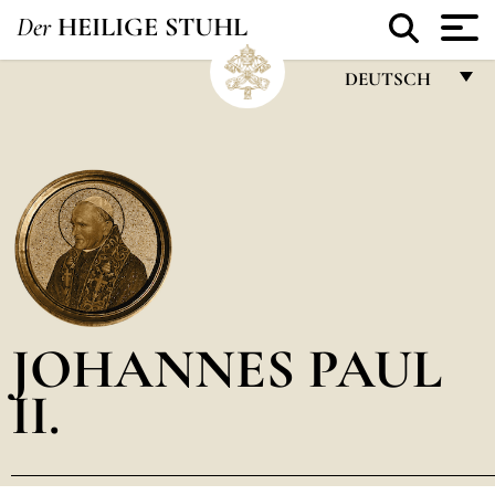
Der
HEILIGE STUHL
DEUTSCH
FRANÇAIS
ENGLISH
ITALIANO
PORTUGUÊS
ESPAÑOL
DEUTSCH
JOHANNES PAUL
POLSKI
II.
العربيّة
中文