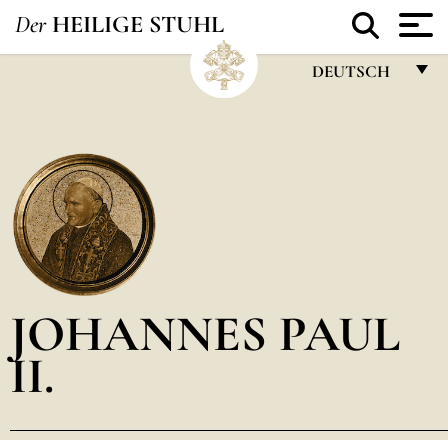
Der
HEILIGE STUHL
DEUTSCH
FRANÇAIS
ENGLISH
ITALIANO
PORTUGUÊS
ESPAÑOL
DEUTSCH
JOHANNES PAUL
POLSKI
II.
العربيّة
中文