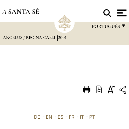
A
SANTA SÉ
PORTUGUÊS
ANGELUS / REGINA CAELI
2001
FRANÇAIS
ENGLISH
ITALIANO
PORTUGUÊS
ESPAÑOL
DEUTSCH
POLSKI
العربيّة
DE
-
EN
-
ES
-
FR
-
IT
-
PT
中文