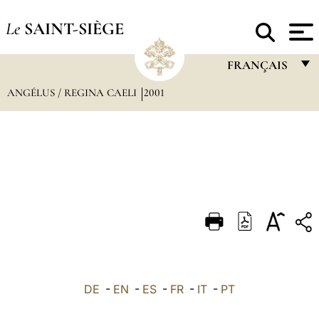
Le
SAINT-SIÈGE
FRANÇAIS
ANGÉLUS / REGINA CAELI
2001
FRANÇAIS
ENGLISH
ITALIANO
PORTUGUÊS
ESPAÑOL
DEUTSCH
POLSKI
العربيّة
DE
-
EN
-
ES
-
FR
-
IT
-
PT
中文