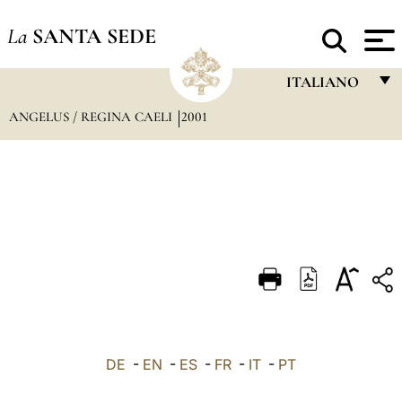
La
SANTA SEDE
ITALIANO
ANGELUS / REGINA CAELI
2001
FRANÇAIS
ENGLISH
ITALIANO
PORTUGUÊS
ESPAÑOL
DEUTSCH
POLSKI
العربيّة
DE
-
EN
-
ES
-
FR
-
IT
-
PT
中文