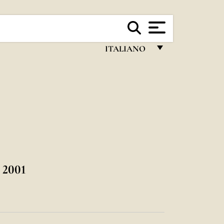
ITALIANO
FRANÇAIS
ENGLISH
ITALIANO
PORTUGUÊS
ESPAÑOL
DEUTSCH
2001
POLSKI
العربيّة