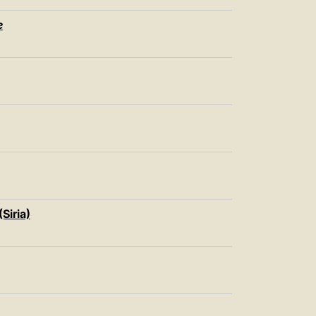
e
Siria)