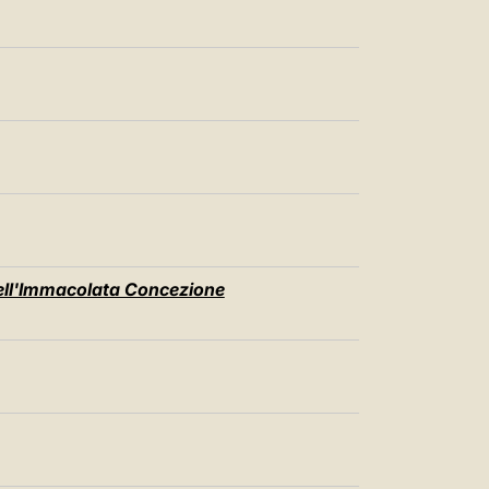
中文
LATINE
dell'Immacolata Concezione