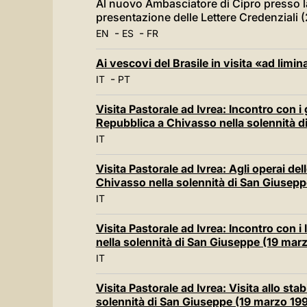
Al nuovo Ambasciatore di Cipro presso l
presentazione delle Lettere Credenziali
-
-
EN
ES
FR
Ai vescovi del Brasile in visita «ad li
-
IT
PT
Visita Pastorale ad Ivrea: Incontro con i 
Repubblica a Chivasso nella solennità 
IT
Visita Pastorale ad Ivrea: Agli operai del
Chivasso nella solennità di San Giusep
IT
Visita Pastorale ad Ivrea: Incontro con i l
nella solennità di San Giuseppe (19 mar
IT
Visita Pastorale ad Ivrea: Visita allo sta
solennità di San Giuseppe (19 marzo 19