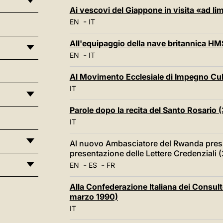
Ai vescovi del Giappone in visita «ad 
-
EN
IT
All'equipaggio della nave britannica H
-
EN
IT
Al Movimento Ecclesiale di Impegno Cul
IT
Parole dopo la recita del Santo Rosario 
IT
Al nuovo Ambasciatore del Rwanda press
presentazione delle Lettere Credenziali 
-
-
EN
ES
FR
Alla Confederazione Italiana dei Consultor
marzo 1990)
IT