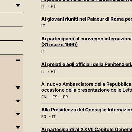
-
IT
PT
Ai giovani riuniti nel Palaeur di Roma p
IT
Ai partecipanti al convegno internaziona
(31 marzo 1990)
IT
Ai prelati e agli officiali della Penitenzi
-
IT
PT
Al nuovo Ambasciatore della Repubblica 
occasione della presentazione delle Lett
-
-
EN
ES
FR
Alla Presidenza del Consiglio Internazio
-
FR
IT
Ai partecipanti al XXVII Capitolo General