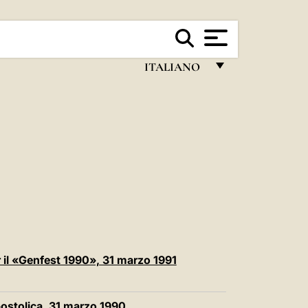
ITALIANO
FRANÇAIS
ENGLISH
ITALIANO
PORTUGUÊS
ESPAÑOL
DEUTSCH
POLSKI
er il «Genfest 1990», 31 marzo 1991
العربيّة
 Apostolica, 31 marzo 1990