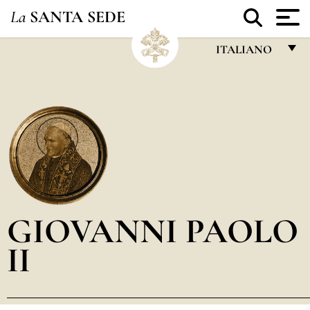
La
SANTA SEDE
ITALIANO
FRANÇAIS
ENGLISH
ITALIANO
PORTUGUÊS
ESPAÑOL
DEUTSCH
GIOVANNI PAOLO
POLSKI
II
العربيّة
中文