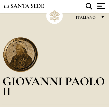
La
SANTA SEDE
ITALIANO
FRANÇAIS
ENGLISH
ITALIANO
PORTUGUÊS
ESPAÑOL
DEUTSCH
GIOVANNI PAOLO
POLSKI
II
العربيّة
中文