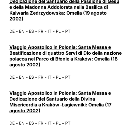
Dedicazione del Santuario della Passione di Gesù
e della Madonna Addolorata nella Basilica di
Kalwaria Zedrzydowska: Omelia (19 agosto
2002)
-
-
-
-
-
-
DE
EN
ES
FR
IT
PL
PT
Viaggio Apostolico in Polonia: Santa Messa e
Beatificazione di quattro Servi di Dio della nazione
polacca nel Parco di Błonie a Kraków: Omelia (18
agosto 2002)
-
-
-
-
-
-
DE
EN
ES
FR
IT
PL
PT
Viaggio Apostolico in Polonia: Santa Messa e
Dedicazione del Santuario della Divina
Misericordia a Kraków-Łagiewniki: Omelia (17
agosto 2002)
-
-
-
-
-
-
DE
EN
ES
FR
IT
PL
PT