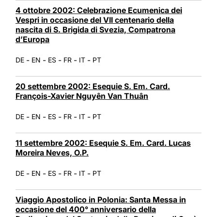
4 ottobre 2002: Celebrazione Ecumenica dei
Vespri in occasione del VII centenario della
nascita di S. Brigida di Svezia, Compatrona
d’Europa
-
-
-
-
-
DE
EN
ES
FR
IT
PT
20 settembre 2002: Esequie S. Em. Card.
François-Xavier Nguyên Van Thuân
-
-
-
-
-
DE
EN
ES
FR
IT
PT
11 settembre 2002: Esequie S. Em. Card. Lucas
Moreira Neves, O.P.
-
-
-
-
-
DE
EN
ES
FR
IT
PT
Viaggio Apostolico in Polonia: Santa Messa in
occasione del 400° anniversario della