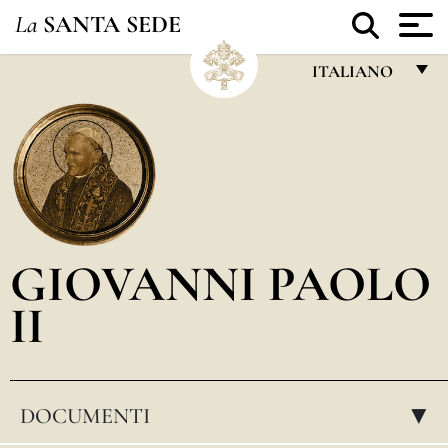
La
SANTA SEDE
ITALIANO
FRANÇAIS
ENGLISH
ITALIANO
PORTUGUÊS
GIOVANNI PAOLO
ESPAÑOL
II
DEUTSCH
POLSKI
العربيّة
DOCUMENTI
▸
中文