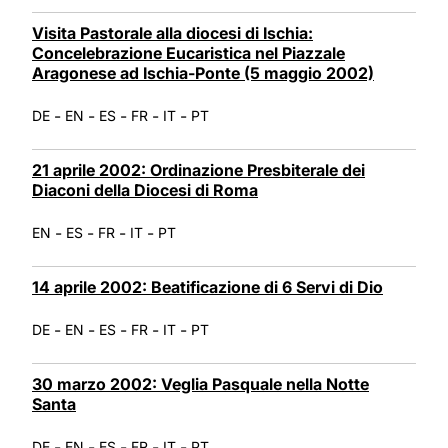
Visita Pastorale alla diocesi di Ischia:
Concelebrazione Eucaristica nel Piazzale
Aragonese ad Ischia-Ponte (5 maggio 2002)
-
-
-
-
-
DE
EN
ES
FR
IT
PT
21 aprile 2002: Ordinazione Presbiterale dei
Diaconi della Diocesi di Roma
-
-
-
-
EN
ES
FR
IT
PT
14 aprile 2002: Beatificazione di 6 Servi di Dio
-
-
-
-
-
DE
EN
ES
FR
IT
PT
30 marzo 2002: Veglia Pasquale nella Notte
Santa
-
-
-
-
-
DE
EN
ES
FR
IT
PT