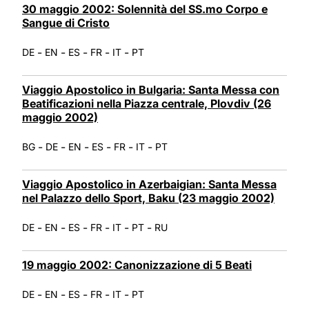
30 maggio 2002: Solennità del SS.mo Corpo e
Sangue di Cristo
-
-
-
-
-
DE
EN
ES
FR
IT
PT
Viaggio Apostolico in Bulgaria: Santa Messa con
Beatificazioni nella Piazza centrale, Plovdiv (26
maggio 2002)
-
-
-
-
-
-
BG
DE
EN
ES
FR
IT
PT
Viaggio Apostolico in Azerbaigian: Santa Messa
nel Palazzo dello Sport, Baku (23 maggio 2002)
-
-
-
-
-
-
DE
EN
ES
FR
IT
PT
RU
19 maggio 2002: Canonizzazione di 5 Beati
-
-
-
-
-
DE
EN
ES
FR
IT
PT