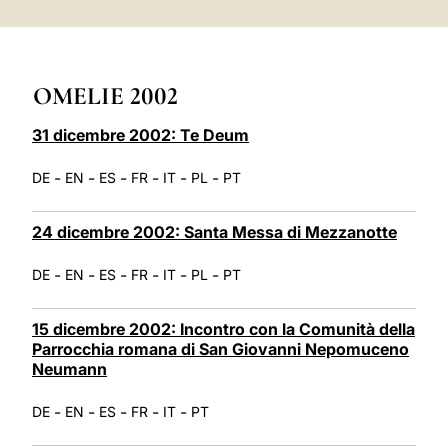
LATINE
OMELIE 2002
31 dicembre 2002: Te Deum
-
-
-
-
-
-
DE
EN
ES
FR
IT
PL
PT
24 dicembre 2002: Santa Messa di Mezzanotte
-
-
-
-
-
-
DE
EN
ES
FR
IT
PL
PT
15 dicembre 2002: Incontro con la Comunità della
Parrocchia romana di San Giovanni Nepomuceno
Neumann
-
-
-
-
-
DE
EN
ES
FR
IT
PT