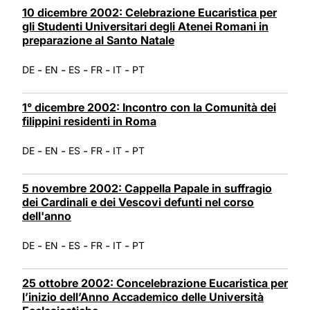
10 dicembre 2002: Celebrazione Eucaristica per
gli Studenti Universitari degli Atenei Romani in
preparazione al Santo Natale
-
-
-
-
-
DE
EN
ES
FR
IT
PT
1° dicembre 2002: Incontro con la Comunità dei
filippini residenti in Roma
-
-
-
-
-
DE
EN
ES
FR
IT
PT
5 novembre 2002: Cappella Papale in suffragio
dei Cardinali e dei Vescovi defunti nel corso
dell'anno
-
-
-
-
-
DE
EN
ES
FR
IT
PT
25 ottobre 2002: Concelebrazione Eucaristica per
l’inizio dell’Anno Accademico delle Università