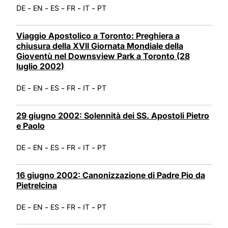
-
-
-
-
-
DE
EN
ES
FR
IT
PT
Viaggio Apostolico a Toronto: Preghiera a
chiusura della XVII Giornata Mondiale della
Gioventù nel Downsview Park a Toronto (28
luglio 2002)
-
-
-
-
-
DE
EN
ES
FR
IT
PT
29 giugno 2002: Solennità dei SS. Apostoli Pietro
e Paolo
-
-
-
-
-
DE
EN
ES
FR
IT
PT
16 giugno 2002: Canonizzazione di Padre Pio da
Pietrelcina
-
-
-
-
-
DE
EN
ES
FR
IT
PT