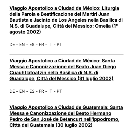
Viaggio Apostolico a Ciudad de México: Liturgia
della Parola e Beatificazione dei Martiri Juan
Bautista e Jacinto de Los Angeles nella Basilica di
N.S. di Guadalupe, Città del Messico: Omelia (1°
agosto 2002)
-
-
-
-
-
DE
EN
ES
FR
IT
PT
Viaggio Apostolico a Ciudad de México: Santa
Messa e Canonizzazione del Beato Juan Diego
Cuauhtlatoatzin nella Basilica di N.S. di
Guadalupe, Città del Messico (31 luglio 2002)
-
-
-
-
-
DE
EN
ES
FR
IT
PT
Viaggio Apostolico a Ciudad de Guatemala: Santa
Messa e Canonizzazione del Beato Hermano
Pedro de San José de Betancurt nell'Ippodromo,
Città del Guatemala (30 luglio 2002)