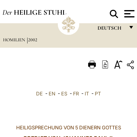
Der
HEILIGE STUHL
DEUTSCH
HOMILIEN
2002
FRANÇAIS
ENGLISH
ITALIANO
PORTUGUÊS
ESPAÑOL
DE
-
EN
-
ES
-
FR
-
IT
-
PT
DEUTSCH
POLSKI
العربيّة
HEILIGSPRECHUNG VON 5 DIENERN GOTTES
中文