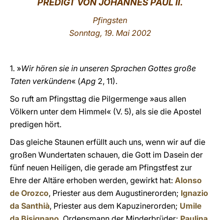
PREDIGT VON JOHANNES PAUL II.
LATINE
Pfingsten
Sonntag, 19. Mai 2002
1. »
Wir hören sie in unseren Sprachen Gottes große
Taten verkünden
« (
Apg
2, 11).
So ruft am Pfingsttag die Pilgermenge »aus allen
Völkern unter dem Himmel« (V. 5), als sie die Apostel
predigen hört.
Das gleiche Staunen erfüllt auch uns, wenn wir auf die
großen Wundertaten schauen, die Gott im Dasein der
fünf neuen Heiligen, die gerade am Pfingstfest zur
Ehre der Altäre erhoben werden, gewirkt hat:
Alonso
de Orozco
, Priester aus dem Augustinerorden;
Ignazio
da Santhià
, Priester aus dem Kapuzinerorden;
Umile
da Bisignano
, Ordensmann der Minderbrüder;
Paulina