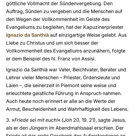
göttliche Vollmacht der Sündenvergebung. Den
Auftrag, Sünden zu vergeben und die Menschen auf
den Wegen der Vollkommenheit im Geiste des
Evangeliums zu begleiten, hat der Kapuzinerpriester
Ignazio da Santhià
auf einzigartige Weise gelebt. Aus
Liebe zu Christus und um sich besser der
Vollkommenheit des Evangeliums anzunähern, folgte
er dem Beispiel des hl. Franz von Assisi.
Ignazio da Santhià war Vater, Beichtvater, Berater und
Lehrer vieler Menschen – Priester, Ordensleute und
Laien –, die seinerzeit in Piemont seine weise und
erleuchtete geistliche Führung in Anspruch nahmen.
Auch heute noch erinnert er alle an die Werte der
Armut, Bescheidenheit und Wahrhaftigkeit des Lebens.
3. »
Friede sei mit euch!
« (
Joh
20, 19. 21), sagte Jesus,
als er den Jüngern im Abendmahlssaal erschien. Der
Friede ist das erste Geschenk des Auferstandenen an