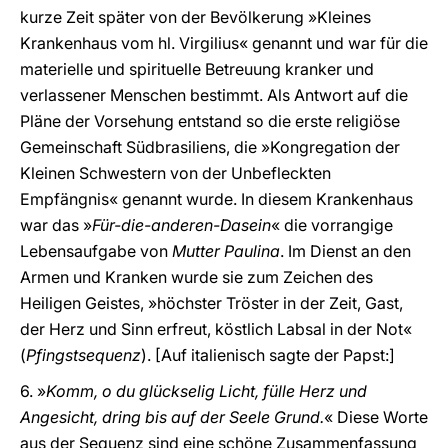
kurze Zeit später von der Bevölkerung »Kleines
Krankenhaus vom hl. Virgilius« genannt und war für die
materielle und spirituelle Betreuung kranker und
verlassener Menschen bestimmt. Als Antwort auf die
Pläne der Vorsehung entstand so die erste religiöse
Gemeinschaft Südbrasiliens, die »Kongregation der
Kleinen Schwestern von der Unbefleckten
Empfängnis« genannt wurde. In diesem Krankenhaus
war das »
Für-die-anderen-Dasein
« die vorrangige
Lebensaufgabe von
Mutter Paulina
. Im Dienst an den
Armen und Kranken wurde sie zum Zeichen des
Heiligen Geistes, »höchster Tröster in der Zeit, Gast,
der Herz und Sinn erfreut, köstlich Labsal in der Not«
(
Pfingstsequenz
). [Auf italienisch sagte der Papst:]
6. »
Komm, o du glückselig Licht, fülle Herz und
Angesicht, dring bis auf der Seele Grund.
« Diese Worte
aus der Sequenz sind eine schöne Zusammenfassung