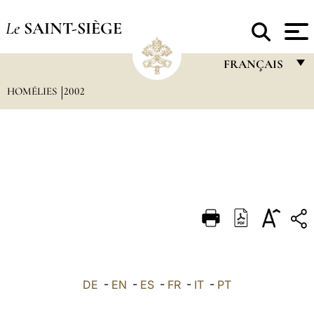
Le
SAINT-SIÈGE
FRANÇAIS
HOMÉLIES
2002
FRANÇAIS
ENGLISH
ITALIANO
PORTUGUÊS
ESPAÑOL
DEUTSCH
POLSKI
العربيّة
DE
-
EN
-
ES
-
FR
-
IT
-
PT
中文