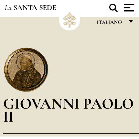
La
SANTA SEDE
ITALIANO
FRANÇAIS
ENGLISH
ITALIANO
PORTUGUÊS
ESPAÑOL
DEUTSCH
GIOVANNI PAOLO
POLSKI
II
العربيّة
中文