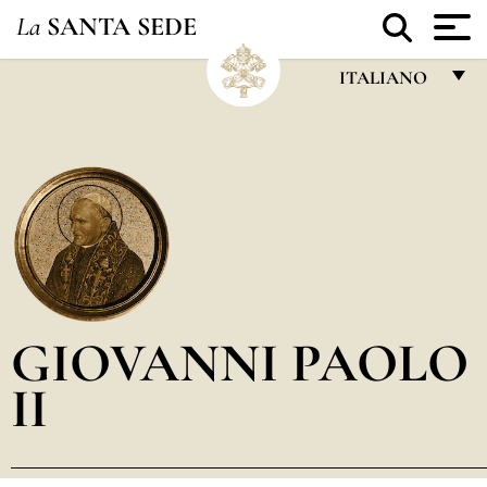
La
SANTA SEDE
ITALIANO
FRANÇAIS
ENGLISH
ITALIANO
PORTUGUÊS
ESPAÑOL
DEUTSCH
GIOVANNI PAOLO
POLSKI
II
العربيّة
中文