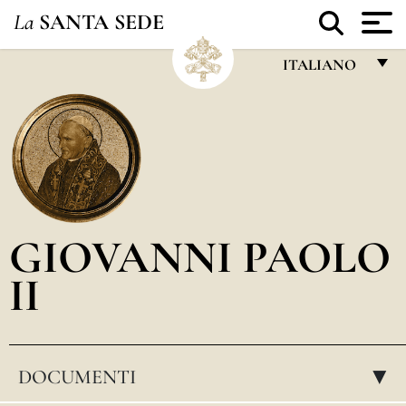
La
SANTA SEDE
ITALIANO
FRANÇAIS
ENGLISH
ITALIANO
PORTUGUÊS
GIOVANNI PAOLO
ESPAÑOL
II
DEUTSCH
POLSKI
العربيّة
DOCUMENTI
▸
中文