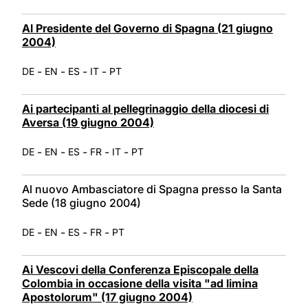
Al Presidente del Governo di Spagna (21 giugno
2004)
-
-
-
-
DE
EN
ES
IT
PT
Ai partecipanti al pellegrinaggio della diocesi di
Aversa (19 giugno 2004)
-
-
-
-
-
DE
EN
ES
FR
IT
PT
Al nuovo Ambasciatore di Spagna presso la Santa
Sede (18 giugno 2004)
-
-
-
-
DE
EN
ES
FR
PT
Ai Vescovi della Conferenza Episcopale della
Colombia in occasione della visita "ad limina
Apostolorum" (17 giugno 2004)