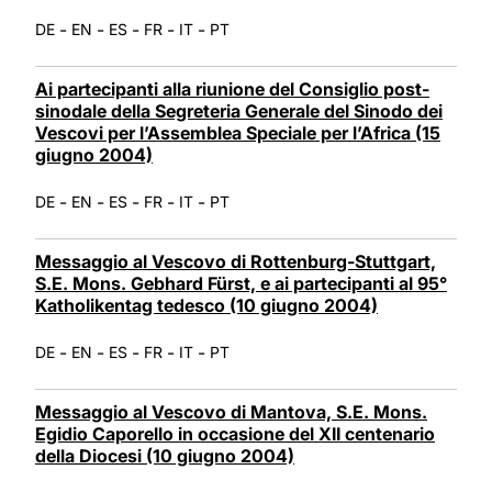
-
-
-
-
-
DE
EN
ES
FR
IT
PT
Ai partecipanti alla riunione del Consiglio post-
sinodale della Segreteria Generale del Sinodo dei
Vescovi per l’Assemblea Speciale per l’Africa (15
giugno 2004)
-
-
-
-
-
DE
EN
ES
FR
IT
PT
Messaggio al Vescovo di Rottenburg-Stuttgart,
S.E. Mons. Gebhard Fürst, e ai partecipanti al 95°
Katholikentag tedesco (10 giugno 2004)
-
-
-
-
-
DE
EN
ES
FR
IT
PT
Messaggio al Vescovo di Mantova, S.E. Mons.
Egidio Caporello in occasione del XII centenario
della Diocesi (10 giugno 2004)