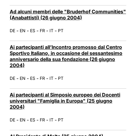
Ad alcuni membri delle "Bruderhof Communities"
(Anabattisti) (26 giugno 2004)
-
-
-
-
-
DE
EN
ES
FR
IT
PT
Ai partecipanti all’Incontro promosso dal Centro
Sportivo Italiano, in occasione del sessantesimo
anniversario della sua fondazione (26 giugno
2004)
-
-
-
-
-
DE
EN
ES
FR
IT
PT
Ai partecipanti al Simposio europeo dei Docenti
universitari "Famiglia in Europa" (25 giugno
2004)
-
-
-
-
-
DE
EN
ES
FR
IT
PT