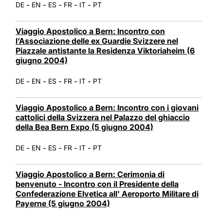
-
-
-
-
-
DE
EN
ES
FR
IT
PT
Viaggio Apostolico a Bern: Incontro con
l’Associazione delle ex Guardie Svizzere nel
Piazzale antistante la Residenza Viktoriaheim (6
giugno 2004)
-
-
-
-
-
DE
EN
ES
FR
IT
PT
Viaggio Apostolico a Bern: Incontro con i giovani
cattolici della Svizzera nel Palazzo del ghiaccio
della Bea Bern Expo (5 giugno 2004)
-
-
-
-
-
DE
EN
ES
FR
IT
PT
Viaggio Apostolico a Bern: Cerimonia di
benvenuto - Incontro con il Presidente della
Confederazione Elvetica all' Aeroporto Militare di
Payerne (5 giugno 2004)