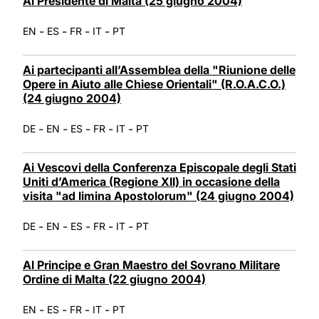
Al Presidente di Malta (25 giugno 2004)
-
-
-
-
EN
ES
FR
IT
PT
Ai partecipanti all’Assemblea della "Riunione delle
Opere in Aiuto alle Chiese Orientali" (R.O.A.C.O.)
(24 giugno 2004)
-
-
-
-
-
DE
EN
ES
FR
IT
PT
Ai Vescovi della Conferenza Episcopale degli Stati
Uniti d’America (Regione XII) in occasione della
visita "ad limina Apostolorum" (24 giugno 2004)
-
-
-
-
-
DE
EN
ES
FR
IT
PT
Al Principe e Gran Maestro del Sovrano Militare
Ordine di Malta (22 giugno 2004)
-
-
-
-
EN
ES
FR
IT
PT