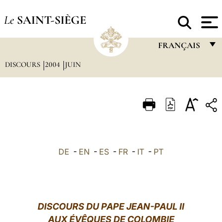
Le
SAINT-SIÈGE
FRANÇAIS
DISCOURS
2004
JUIN
FRANÇAIS
ENGLISH
ITALIANO
PORTUGUÊS
ESPAÑOL
DE
-
EN
-
ES
-
FR
-
IT
-
PT
DEUTSCH
POLSKI
العربيّة
DISCOURS DU PAPE JEAN-PAUL II
AUX ÉVÊQUES DE COLOMBIE
中文