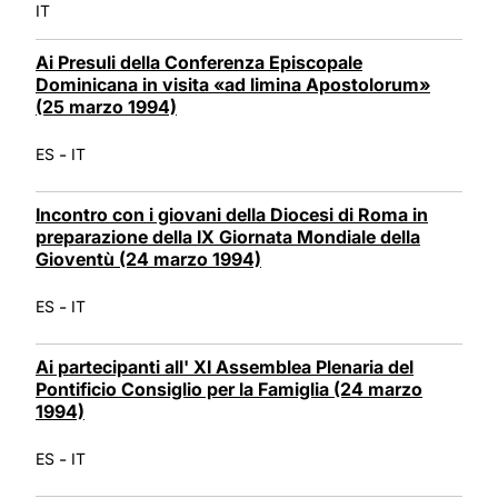
IT
Ai Presuli della Conferenza Episcopale
Dominicana in visita «ad limina Apostolorum»
(25 marzo 1994)
-
ES
IT
Incontro con i giovani della Diocesi di Roma in
preparazione della IX Giornata Mondiale della
Gioventù (24 marzo 1994)
-
ES
IT
Ai partecipanti all' XI Assemblea Plenaria del
Pontificio Consiglio per la Famiglia (24 marzo
1994)
-
ES
IT