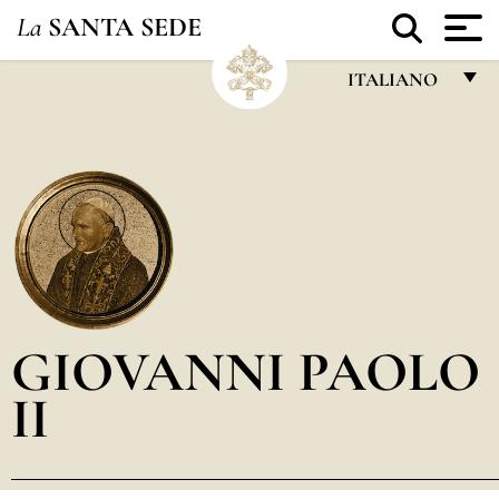
La
SANTA SEDE
ITALIANO
FRANÇAIS
ENGLISH
ITALIANO
PORTUGUÊS
ESPAÑOL
DEUTSCH
GIOVANNI PAOLO
POLSKI
II
العربيّة
中文