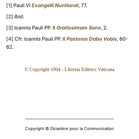
[
1
] Pauli VI
Evangelii Nuntiandi
, 77.
[
2
]
Ibid
.
[
3
] Ioannis Pauli PP. II
Gratissimam Sane
, 2.
[
4
] Cfr. Ioannis Pauli PP. II
Pastores Dabo Vobis
, 60-
62.
© Copyright 199
4
- Libreria Editrice Vaticana
Copyright © Dicastère pour la Communication