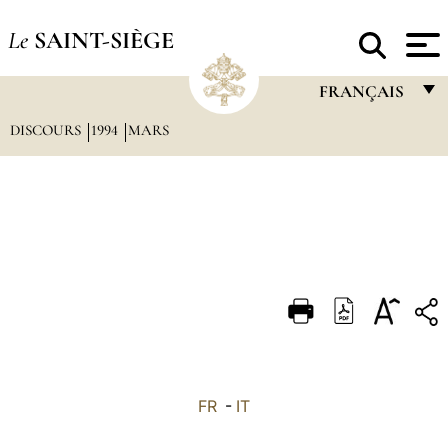
Le
SAINT-SIÈGE
FRANÇAIS
DISCOURS
1994
MARS
FRANÇAIS
ENGLISH
ITALIANO
PORTUGUÊS
ESPAÑOL
DEUTSCH
POLSKI
العربيّة
FR
-
IT
中文