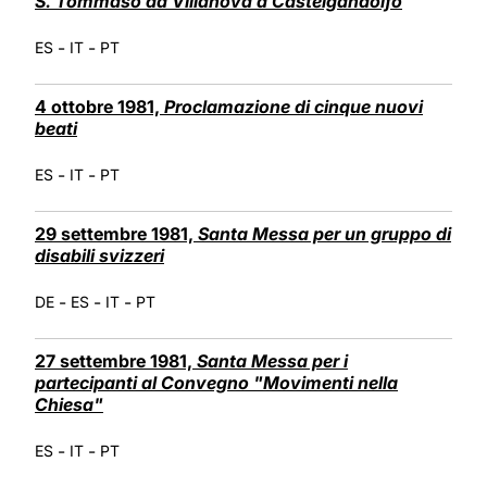
S. Tommaso da Villanova a Castelgandolfo
-
-
ES
IT
PT
4 ottobre 1981,
Proclamazione di cinque nuovi
beati
-
-
ES
IT
PT
29 settembre 1981,
Santa Messa per un gruppo di
disabili svizzeri
-
-
-
DE
ES
IT
PT
27 settembre 1981,
Santa Messa per i
partecipanti al Convegno "Movimenti nella
Chiesa"
-
-
ES
IT
PT