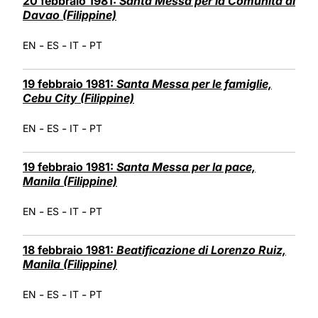
20 febbraio 1981:
Santa Messa per la Comunità di
Davao (Filippine)
-
-
-
EN
ES
IT
PT
19 febbraio 1981:
Santa Messa per le famiglie,
Cebu City (Filippine)
-
-
-
EN
ES
IT
PT
19 febbraio 1981:
Santa Messa per la pace,
Manila (Filippine)
-
-
-
EN
ES
IT
PT
18 febbraio 1981:
Beatificazione di Lorenzo Ruiz,
Manila (Filippine)
-
-
-
EN
ES
IT
PT