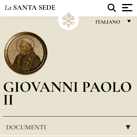
La
SANTA SEDE
ITALIANO
FRANÇAIS
ENGLISH
ITALIANO
PORTUGUÊS
GIOVANNI PAOLO
ESPAÑOL
II
DEUTSCH
POLSKI
العربيّة
DOCUMENTI
▸
中文