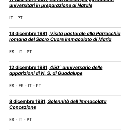
universitari in preparazione al Natale
-
IT
PT
13 dicembre 1981,
Visita pastorale alla Parrocchia
romana del Sacro Cuore Immacolato di Maria
-
-
ES
IT
PT
12 dicembre 1981,
450° anniversario delle
apparizioni di N. S. di Guadalupe
-
-
-
ES
FR
IT
PT
8 dicembre 1981,
Solennità dell'Immacolata
Concezione
-
-
ES
IT
PT