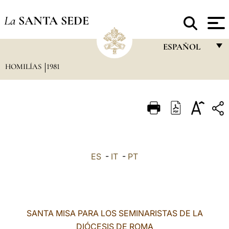
La
SANTA SEDE
ESPAÑOL
HOMILÍAS
1981
FRANÇAIS
ENGLISH
ITALIANO
PORTUGUÊS
ESPAÑOL
ES
-
IT
-
PT
DEUTSCH
POLSKI
العربيّة
SANTA MISA PARA LOS SEMINARISTAS DE LA
DIÓCESIS DE ROMA
中文