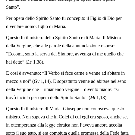
Santo”.
Per opera dello Spirito Santo fu concepito il Figlio di Dio per
diventare uomo: figlio di Maria.
Questo fu il mistero dello Spirito Santo e di Maria. Il Mistero
della Vergine, che alle parole della annunciazione rispose:
“Eccomi, sono la serva del Signore, avvenga di me quello che
hai detto” (
Lc
1,38).
E così è avvenuto: “Il Verbo si fece carne e venne ad abitare in
mezzo a noi” (
Gv
1,14). E soprattutto venne ad abitare nel seno
della Vergine che – rimanendo vergine – divento madre: “si
trovò incinta per opera dello Spirito Santo” (
Mt
1,18).
Questo fu il mistero di Maria. Giuseppe non conosceva questo
mistero. Non sapeva che in Colei di cui egli era sposo, anche se,
in ottemperanza alla legge ebraica non l’aveva ancora accolta
sotto il suo tetto, si era compiuta quella promessa della Fede fatta