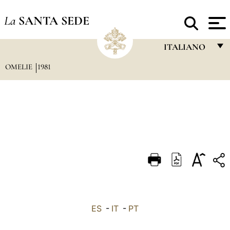
La
SANTA SEDE
ITALIANO
OMELIE
1981
FRANÇAIS
ENGLISH
ITALIANO
PORTUGUÊS
ESPAÑOL
DEUTSCH
POLSKI
العربيّة
ES
-
IT
-
PT
中文