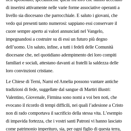
di inserirsi attivamente nelle varie forme associative operanti a
livello sia diocesano che parrocchiale. E saluto i giovani, che
vedo qui presenti tanto numerosi: sappiano essi conservare il
cuore sempre aperto ai valori annunciati nel Vangelo,
impegnandosi a costruire su di essi un futuro più degno
dell’uomo. Un saluto, infine, a tutti i fedeli delle Comunità
diocesane che, nel quotidiano adempimento dei loro compiti
familiari e sociali, attestano davanti ai fratelli la saldezza delle
loro convinzioni cristiane.
Le Chiese di Terni, Narni ed Amelia possono vantare antiche
tradizioni di fede, suggellate dal sangue di Martiri illustri:
Valentino, Giovenale, Firmina sono nomi a voi ben noti, che
evocano il ricordo di tempi difficili, nei quali l’adesione a Cristo
non di rado comportava il sacrificio della stessa vita. L’esempio
di impavida fortezza, che i vostri santi Patroni vi hanno lasciato
come patrimonio imperituro, sia, per ogni figlio di questa terra,