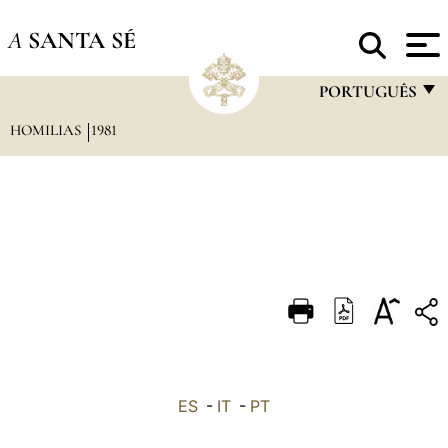
A
SANTA SÉ
PORTUGUÊS
HOMILIAS
1981
FRANÇAIS
ENGLISH
ITALIANO
PORTUGUÊS
ESPAÑOL
DEUTSCH
POLSKI
العربيّة
ES
-
IT
-
PT
中文