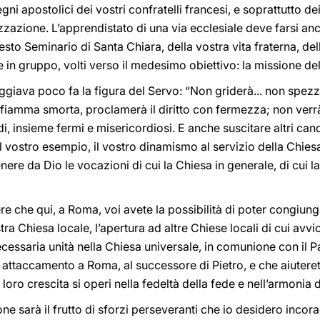
ni apostolici dei vostri confratelli francesi, e soprattutto d
zzazione. L’apprendistato di una via ecclesiale deve farsi anco
esto Seminario di Santa Chiara, della vostra vita fraterna, del
re in gruppo, volti verso il medesimo obiettivo: la missione de
eggiava poco fa la figura del Servo: “Non griderà... non spez
fiamma smorta, proclamerà il diritto con fermezza; non verr
i, insieme fermi e misericordiosi. E anche suscitare altri cand
il vostro esempio, il vostro dinamismo al servizio della Chiesa,
ere da Dio le vocazioni di cui la Chiesa in generale, di cui l
re che qui, a Roma, voi avete la possibilità di poter congiun
tra Chiesa locale, l’apertura ad altre Chiese locali di cui avvi
cessaria unità nella Chiesa universale, in comunione con il 
 attaccamento a Roma, al successore di Pietro, e che aiutere
a loro crescita si operi nella fedeltà della fede e nell’armonia d
ne sarà il frutto di sforzi perseveranti che io desidero incor