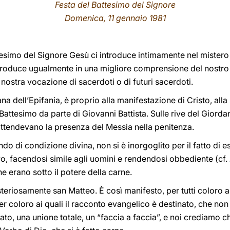
Festa del Battesimo del Signore
Domenica, 11 gennaio 1981
esimo del Signore Gesù ci introduce intimamente nel mistero 
ntroduce ugualmente in una migliore comprensione del nostro es
 nostra vocazione di sacerdoti o di futuri sacerdoti.
ana dell’Epifania, è proprio alla manifestazione di Cristo, alla
Battesimo da parte di Giovanni Battista. Sulle rive del Giorda
 attendevano la presenza del Messia nella penitenza.
ndo di condizione divina, non si è inorgoglito per il fatto di 
o, facendosi simile agli uomini e rendendosi obbediente (cf.
he erano sotto il potere della carne.
misteriosamente san Matteo. È così manifesto, per tutti coloro
 per coloro ai quali il racconto evangelico è destinato, che non
o, una unione totale, un “faccia a faccia”, e noi crediamo che