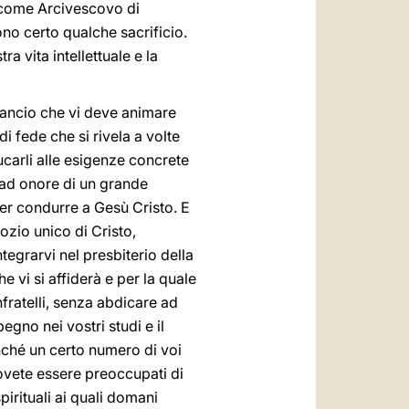
, come Arcivescovo di
ono certo qualche sacrificio.
a vita intellettuale e la
slancio che vi deve animare
i fede che si rivela a volte
ucarli alle esigenze concrete
 ad onore di un grande
per condurre a Gesù Cristo. E
ozio unico di Cristo,
tegrarvi nel presbiterio della
e vi si affiderà e per la quale
nfratelli, senza abdicare ad
gno nei vostri studi e il
enché un certo numero di voi
dovete essere preoccupati di
irituali ai quali domani