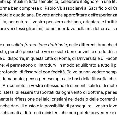
i spirituali in tutta semplicità; celebrare il Signore in una l
forma ben compresa di Paolo VI; associarvi al Sacrificio di Cri
dotale quotidiana. Dovete anche approfittare dell’esperienza d
alità, per nutrire il vostro pensiero cristiano, orientare e fortif
dare voi stessi gli animi, come ricordavo nella mia lettera ai 
re una
solida formazione dottrinale
, nelle differenti branche 
isto, perché penso che voi ne siete ben convinti e credo di 
e di disporre, in questa città di Roma, di Università e di Facol
rche: vi permettono di introdurvi in modo equilibrato a tutto il
profondo, di fissarvici con fedeltà. Talvolta non vedete sempr
arà demandato, penso per esempio alle basi della filosofia ch
 Arricchirete la vostra riflessione di elementi solidi e di me
oi stessi di essere trasportati da ogni vento di dottrina, per e
te la riflessione dei laici cristiani nel dedalo delle correnti d
he darvi il gusto e la possibilità di proseguire il vostro lavor
e chiamati a differenti ministeri, che non potete prevedere e 