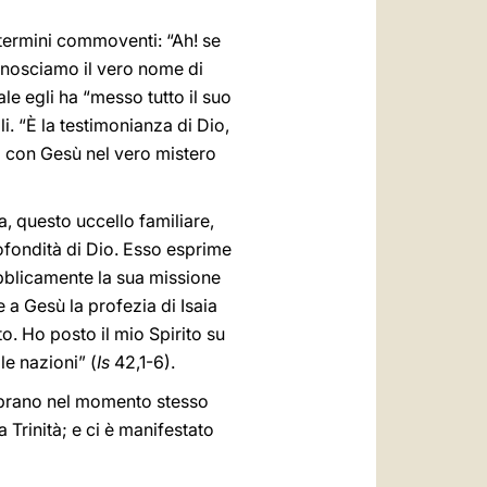
i termini commoventi: “Ah! se
onosciamo il vero nome di
ale egli ha “messo tutto il suo
i. “È la testimonianza di Dio,
 con Gesù nel vero mistero
, questo uccello familiare,
ofondità di Dio. Esso esprime
bblicamente la sua missione
e a Gesù la profezia di Isaia
o. Ho posto il mio Spirito su
le nazioni” (
Is
42,1-6).
elebrano nel momento stesso
 Trinità; e ci è manifestato