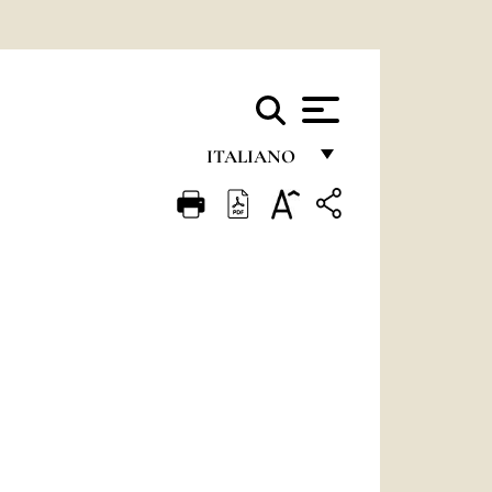
ITALIANO
FRANÇAIS
ENGLISH
ITALIANO
PORTUGUÊS
ESPAÑOL
DEUTSCH
POLSKI