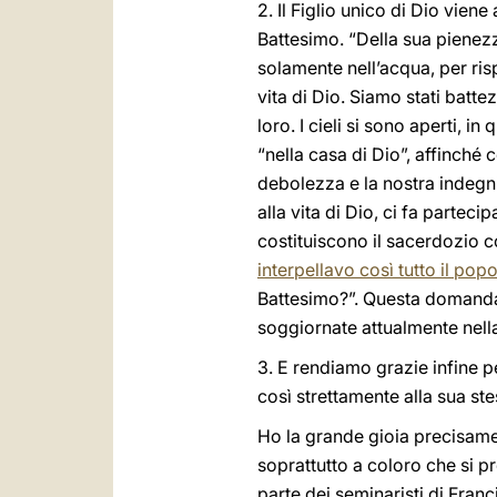
2. Il Figlio unico di Dio viene
Battesimo. “Della sua pienezz
solamente nell’acqua, per ris
vita di Dio. Siamo stati batte
loro. I cieli si sono aperti, 
“nella casa di Dio”, affinch
debolezza e la nostra indegn
alla vita di Dio, ci fa parteci
costituiscono il sacerdozio com
interpellavo così tutto il pop
Battesimo?”. Questa domanda,
soggiornate attualmente nell
3. E rendiamo grazie infine p
così strettamente alla sua st
Ho la grande gioia precisament
soprattutto a coloro che si 
parte dei seminaristi di Fran