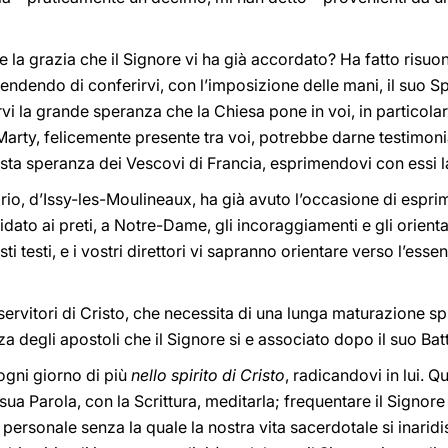
la grazia che il Signore vi ha già accordato? Ha fatto risuon
ttendendo di conferirvi, con l’imposizione delle mani, il suo Sp
rvi la grande speranza che la Chiesa pone in voi, in particolar
 Marty, felicemente presente tra voi, potrebbe darne testimo
esta speranza dei Vescovi di Francia, esprimendovi con essi la 
io, d’Issy-les-Moulineaux, ha già avuto l’occasione di esprim
dato ai preti, a Notre-Dame, gli incoraggiamenti e gli orient
ti testi, e i vostri direttori vi sapranno orientare verso l’es
servitori di Cristo, che necessita di una lunga maturazione spir
za degli apostoli che il Signore si e associato dopo il suo Ba
ogni giorno di più
nello spirito di Cristo
, radicandovi in lui. Q
sua Parola, con la Scrittura, meditarla; frequentare il Signore 
 personale senza la quale la nostra vita sacerdotale si inarid