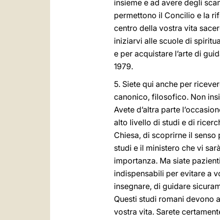
insieme e ad avere degli scamb
permettono il Concilio e la ri
centro della vostra vita sacer
iniziarvi alle scuole di spiritu
e per acquistare l’arte di gui
1979.
5. Siete qui anche per riceve
canonico, filosofico. Non ins
Avete d’altra parte l’occasion
alto livello di studi e di rice
Chiesa, di scoprirne il senso 
studi e il ministero che vi s
importanza. Ma siate pazienti.
indispensabili per evitare a v
insegnare, di guidare sicuramen
Questi studi romani devono anc
vostra vita. Sarete certament