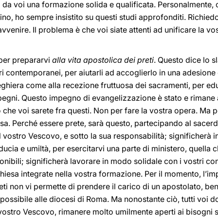
 da voi una formazione solida e qualificata. Personalmente
no, ho sempre insistito su questi studi approfonditi. Richied
enire. Il problema è che voi siate attenti ad unificare la vostr
è per prepararvi
alla vita apostolica dei preti
. Questo dice lo 
ri contemporanei, per aiutarli ad accoglierlo in una adesione d
 preghiera come alla recezione fruttuosa dei sacramenti, per ed
impegni. Questo impegno di evangelizzazione è stato e rimane
o che voi sarete fra questi. Non per fare la vostra opera. Ma 
esa. Perché essere prete, sarà questo, partecipando al sacerd
vostro Vescovo, e sotto la sua responsabilità; significherà in
ducia e umiltà, per esercitarvi una parte di ministero, quella ch
nibili; significherà lavorare in modo solidale con i vostri co
hiesa integrate nella vostra formazione. Per il momento, l’impe
eti non vi permette di prendere il carico di un apostolato, b
o possibile alle diocesi di Roma. Ma nonostante ciò, tutti voi 
l vostro Vescovo, rimanere molto umilmente aperti ai bisogni sp