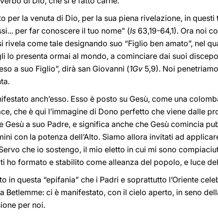
 Verbo di Dio, che si è fatto carne.
to per la venuta di Dio, per la sua piena rivelazione, in quest
ssi... per far conoscere il tuo nome” (
Is
63,19-64,1). Ora noi c
e si rivela come tale designando suo “Figlio ben amato”, nel qu
 Egli lo presenta ormai al mondo, a cominciare dai suoi discepol
so a suo Figlio”, dirà san Giovanni (
1Gv
5,9). Noi penetriamo
nta.
nifestato anch’esso. Esso è posto su Gesù, come una colomba
ce, che è qui l’immagine di Dono perfetto che viene dalle pr
sce Gesù a suo Padre, e significa anche che Gesù comincia pu
ni con la potenza dell’Alto. Siamo allora invitati ad applicar
 Servo che io sostengo, il mio eletto in cui mi sono compiaciut
o, ti ho formato e stabilito come alleanza del popolo, e luce del
to in questa “epifania” che i Padri e soprattutto l’Oriente c
 Betlemme: ci è manifestato, con il cielo aperto, in seno della
sione per noi.