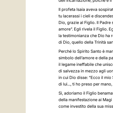
dell’Incarnazione, poiché è il
Il profeta Isaia aveva sospira
tu lacerassi i cieli e discende
Dio, grazie al Figlio. Il Padr
amore”. Egli rivela il Figlio.
la testimonianza che Dio ha re
di Dio, quello della Trinità sa
Perché lo Spirito Santo è ma
simbolo dell’amore e della pa
il legame ineffabile che uni
di salvezza in mezzo agli uomi
in cui Dio disse: “Ecco il mio
di lui..., ti ho preso per man
Sì, adoriamo il Figlio benama
della manifestazione ai Magi a
come investito della sua mis