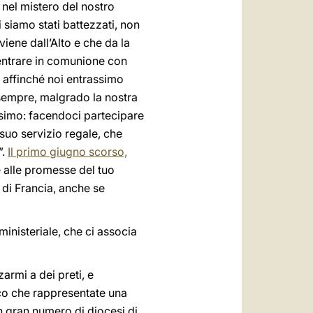
e nel mistero del nostro
i siamo stati battezzati, non
iene dall’Alto e che da la
r entrare in comunione con
a, affinché noi entrassimo
 sempre, malgrado la nostra
esimo: facendoci partecipare
l suo servizio regale, che
”.
Il primo giugno scorso,
le alle promesse del tuo
di Francia, anche se
inisteriale, che ci associa
armi a dei preti, e
ico che rappresentate una
n gran numero di diocesi di