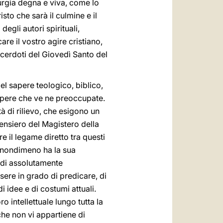
iturgia degna e viva, come lo
sto che sarà il culmine e il
egli autori spirituali,
icare il vostro agire cristiano,
sacerdoti del Giovedì Santo del
del sapere teologico, biblico,
sapere che ve ne preoccupate.
tà di rilievo, che esigono un
 pensiero del Magistero della
e il legame diretto tra questi
e nondimeno ha la sua
todi assolutamente
ssere in grado di predicare, di
i idee e di costumi attuali.
o intellettuale lungo tutta la
che non vi appartiene di