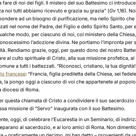
 a fare di noi dei figli. Il mistero del suo Battesimo ci introduc
a noi tutti abbiamo ricevuto e grazia su grazia” (
Gv
1,16). No
pondere ad un bisogno di purificazione, ma nello Spirito che v
zzati nel nome del Padre, del Figlio e dello Spirito Santo, pe
in qualche modo, per ciascuno di noi, col ministero della Chies
é conoscessimo l’adozione divina. Ne portiamo l’impronta per
ità. Rendiamo grazie, oggi, per questo dono del nostro Batt
pare al culto spirituale di Cristo, alla sua missione profetica, a
une a tutti i battezzati. “Riconosci, cristiano, la tua dignità!
olo francese
: “Francia, figlia prediletta della Chiesa, sei fede
 la pongo oggi a ciascuno di voi che appartenete al popolo 
a diocesi di Roma.
er questa chiamata di Cristo a condividere il suo sacerdozio m
essa missione di “Servo” inaugurata con il suo Battesimo.
e, oggi, di celebrare l’Eucarestia in un Seminario, di indirizz
preparano al sacerdozio, e ai loro amici di Roma. Non diment
cia – praticamente un decimo, mi han detto – provenienti da u