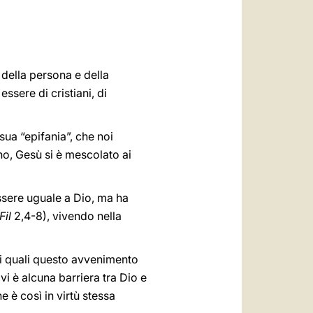
العربيّة
中文
LATINE
della persona e della
sere di cristiani, di
 sua “epifania”, che noi
no, Gesù si è mescolato ai
essere uguale a Dio, ma ha
Fil
2,4-8), vivendo nella
 ai quali questo avvenimento
 vi è alcuna barriera tra Dio e
 è così in virtù stessa