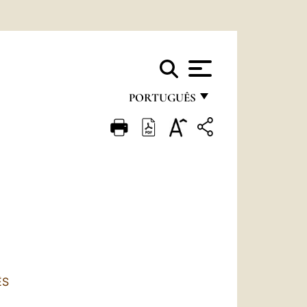
PORTUGUÊS
FRANÇAIS
ENGLISH
ITALIANO
PORTUGUÊS
ESPAÑOL
DEUTSCH
ÊS
POLSKI