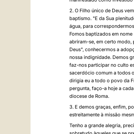
2. O Filho único de Deus vem
baptismo. "E da Sua plenitu
água, para correspondermos 
Fomos baptizados em nome do
abriram-se, em certo modo, p
Deus", conhecermos a adopç
nossa indignidade. Demos gr
faz-nos participar no culto e
sacerdócio comum a todos os 
dirigia eu a todo o povo da F
pergunta, faço-a hoje a cada
diocese de Roma.
3. E demos graças, enfim, po
estreitamente à missão mesm
Tenho a grande alegria, prec
sobretudo àqueles que se p