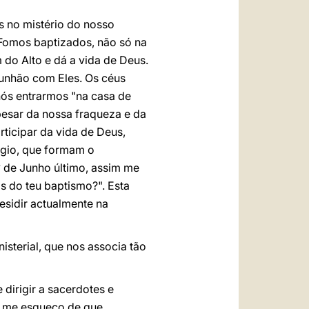
s no mistério do nosso
. Fomos baptizados, não só na
do Alto e dá a vida de Deus.
munhão com Eles. Os céus
 nós entrarmos "na casa de
esar da nossa fraqueza e da
ticipar da vida de Deus,
régio, que formam o
° de Junho último, assim me
as do teu baptismo?". Esta
esidir actualmente na
isterial, que nos associa tão
 dirigir a sacerdotes e
o me esqueço de que