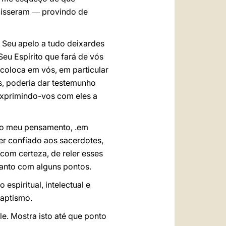
disseram
provindo de
—
 Seu apelo a tudo deixardes
eu Espírito que fará de vós
coloca em vós, em particular
ós, poderia dar testemunho
exprimindo-vos com eles a
r o meu pensamento, .em
r confiado aos sacerdotes,
com certeza, de reler esses
tanto com alguns pontos.
spiritual, intelectual e
baptismo.
ele. Mostra isto até que ponto