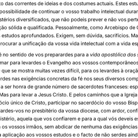
into das correntes de ideias e dos costumes actuais. Estes 
ossibilidade de continuar o vosso trabalho intelectual duran
érios diversificados, que não podeis prever e não vos pert
ção sólida e qualificada. Pessoalmente, como Arcebispo de
es estudos aprofundados. Exigem, sem dúvida, sacrifícios. 
ocurar a unificação da vossa vida intelectual com a vida esp
s é no sentido de vos preparardes para a
vida apostólica dos
mar para levardes o Evangelho aos vossos contemporâneos,
que se mostra muitas vezes difícil, para os levardes à ora
rdes nas exigências concretas da fé nos seus diversos com
 a ser honra de grande número de sacerdotes franceses: esp
as para levar a Jesus Cristo. E pelos caminhos que a Igreja 
ócio único de Cristo, participar no sacerdócio do vosso Bisp
rardes-vos no presbitério da vossa diocese, com ardor, conf
stério, aquela que vos confiarem e para a qual vós deveis es
m os vossos irmãos, sem abdicar de nenhuma das exigências 
a aplicação aos vossos estudos e o facto de não serdes ain