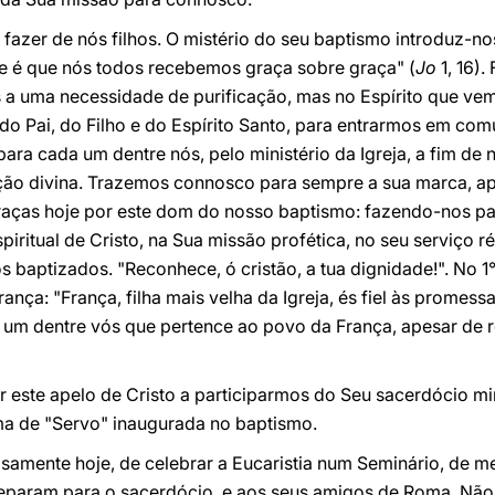
 fazer de nós filhos. O mistério do seu baptismo introduz-no
de é que nós todos recebemos graça sobre graça" (
Jo
1, 16)
a uma necessidade de purificação, mas no Espírito que vem 
 Pai, do Filho e do Espírito Santo, para entrarmos em co
ara cada um dentre nós, pelo ministério da Igreja, a fim de
ão divina. Trazemos connosco para sempre a sua marca, ap
aças hoje por este dom do nosso baptismo: fazendo-nos par
spiritual de Cristo, na Sua missão profética, no seu serviço 
baptizados. "Reconhece, ó cristão, a tua dignidade!". No 1
rança: "França, filha mais velha da Igreja, és fiel às promess
 um dentre vós que pertence ao povo da França, apesar de r
r este apelo de Cristo a participarmos do Seu sacerdócio min
a de "Servo" inaugurada no baptismo.
isamente hoje, de celebrar a Eucaristia num Seminário, de me
reparam para o sacerdócio, e aos seus amigos de Roma. Nã