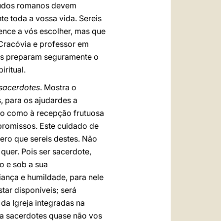
estudos romanos devem
te toda a vossa vida. Sereis
ence a vós escolher, mas que
 Cracóvia e professor em
Mas preparam seguramente o
iritual.
 sacerdotes
. Mostra o
 para os ajudardes a
ção como à recepção frutuosa
promissos. Este cuidado de
ero que sereis destes. Não
quer. Pois ser sacerdote,
o e sob a sua
iança e humildade, para nele
tar disponíveis; será
da Igreja integradas na
da sacerdotes quase não vos