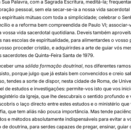
a Sua Palavra, com a Sagrada Escritura, meditá-la; frequenta
 oração pessoal, sem ela secar-se-ia a nossa vida sacerdotal
spirituais mútuas com toda a simplicidade; celebrar o Senh
ílio e a reforma bem compreendida de Paulo VI; associar-vo
a vossa vida sacerdotal quotidiana. Deveis também aproveit
vos nas escolas de espiritualidade, para alimentardes o vosso
o vosso proceder cristão, e adquirirdes a arte de guiar vós 
 sacerdotes de Quinta-Feira Santa de 1979.
receber uma
sólida formação doutrinal
, nos diferentes ramos
nsisto, porque julgo que já estais bem convencidos e creio s
sso, tendes a sorte de dispor, nesta cidade de Roma, de Uni
el de estudos e investigações: permite-vos isto que vos inic
stério da Igreja, que lhe descubrais o sentido profundo e 
cobris o laço directo entre estes estudos e o ministério que
fia, que tem aliás não pouca importância. Mas tende paciênc
dos e métodos absolutamente indispensáveis para evitar a 
 de doutrina, para serdes capazes de pregar, ensinar, guiar