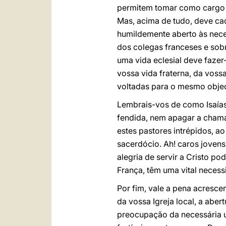
permitem tomar como cargo u
Mas, acima de tudo, deve cad
humildemente aberto às nece
dos colegas franceses e sob
uma vida eclesial deve fazer
vossa vida fraterna, da voss
voltadas para o mesmo object
Lembrais-vos de como Isaías 
fendida, nem apagar a chama
estes pastores intrépidos, 
sacerdócio. Ah! caros jovens
alegria de servir a Cristo po
França, têm uma vital necess
Por fim, vale a pena acresce
da vossa Igreja local, a aber
preocupação da necessária u