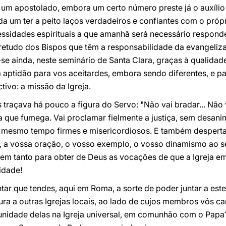
m apostolado, embora um certo número preste já o auxílio
a um ter a peito laços verdadeiros e confiantes com o próp
ssidades espirituais a que amanhã será necessário responde
retudo dos Bispos que têm a responsabilidade da evangeli
-se ainda, neste seminário de Santa Clara, graças à qualidad
a aptidão para vos aceitardes, embora sendo diferentes, e p
ivo: a missão da Igreja.
traçava há pouco a figura do Servo: "Não vai bradar... Não 
 que fumega. Vai proclamar fielmente a justiça, sem desani
ao mesmo tempo firmes e misericordiosos. E também desperta
, a vossa oração, o vosso exemplo, o vosso dinamismo ao se
dem tanto para obter de Deus as vocações de que a Igreja em 
idade!
ntar que tendes, aqui em Roma, a sorte de poder juntar a est
tura a outras Igrejas locais, ao lado de cujos membros vós ca
nidade delas na Igreja universal, em comunhão com o Papa?