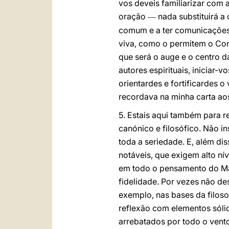
vos deveis familiarizar com 
oração
nada substituirá a
—
comum e a ter comunicações e
viva, como o permitem o Conc
que será o auge e o centro d
autores espirituais, iniciar-
orientardes e fortificardes 
recordava na minha carta aos
5. Estais aqui também para 
canónico e filosófico. Não i
toda a seriedade. E, além di
notáveis, que exigem alto nív
em todo o pensamento do Magi
fidelidade. Por vezes não des
exemplo, nas bases da filoso
reflexão com elementos sóli
arrebatados por todo o vento