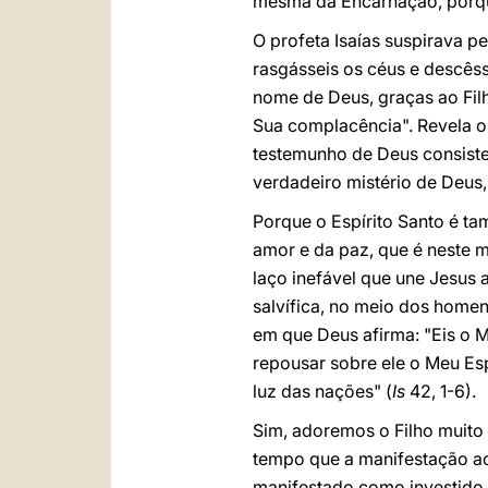
mesma da Encarnação, porque
O profeta Isaías suspirava p
rasgásseis os céus e descêss
nome de Deus, graças ao Filh
Sua complacência". Revela o
testemunho de Deus consiste 
verdadeiro mistério de Deus,
Porque o Espírito Santo é t
amor e da paz, que é neste
laço inefável que une Jesus 
salvífica, no meio dos homen
em que Deus afirma: "Eis o 
repousar sobre ele o Meu Espí
luz das nações" (
Is
42, 1-6).
Sim, adoremos o Filho muito
tempo que a manifestação ao
manifestado como investido