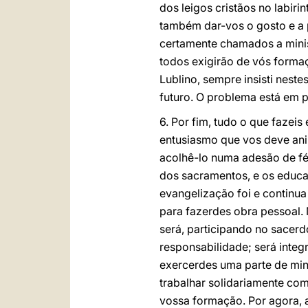
dos leigos cristãos no labir
também dar-vos o gosto e a p
certamente chamados a minist
todos exigirão de vós forma
Lublino, sempre insisti nest
futuro. O problema está em pr
6. Por fim, tudo o que fazei
entusiasmo que vos deve ani
acolhê-lo numa adesão de fé 
dos sacramentos, e os educa
evangelização foi e continua
para fazerdes obra pessoal. M
será, participando no sacerd
responsabilidade; será integ
exercerdes uma parte de mini
trabalhar solidariamente co
vossa formação. Por agora, 