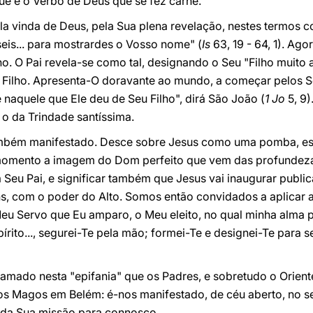
 é o Verbo de Deus que se fez carne.
ela vinda de Deus, pela Sua plena revelação, nestes termos 
eis... para mostrardes o Vosso nome" (
Is
63, 19 - 64, 1). A
o. O Pai revela-se como tal, designando o Seu "Filho muito 
 Filho. Apresenta-O doravante ao mundo, a começar pelos Se
naquele que Ele deu de Seu Filho", dirá São João (
1 Jo
5, 9
 o da Trindade santíssima.
ambém manifestado. Desce sobre Jesus como uma pomba, esta
 momento a imagem do Dom perfeito que vem das profundeza
a Seu Pai, e significar também que Jesus vai inaugurar publ
s, com o poder do Alto. Somos então convidados a aplicar a 
Meu Servo que Eu amparo, o Meu eleito, no qual minha alma 
rito..., segurei-Te pela mão; formei-Te e designei-Te para s
 amado nesta "epifania" que os Padres, e sobretudo o Orie
s Magos em Belém: é-nos manifestado, de céu aberto, no se
 da Sua missão para connosco.