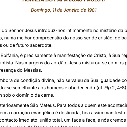
Domingo, 11 de Janeiro de 1981
 do Senhor Jesus introduz-nos intimamente no mistério da p
o, numa melhor compreensão do nosso ser de cristão, de bap
 ou de futuro sacerdote.
Epifania, é precisamente à manifestação de Cristo, à Sua "ep
aptista. Nas margens do Jordão, Jesus misturou-se com os
resença do Messias.
embora de condição divina, não se valeu da Sua igualdade 
ndo-se semelhante aos homens e obedecendo (cf.
Flp
2, 4-8)
m sob o domínio da carne.
steriosamente São Mateus. Para todos a quem este acontecim
em a narração evangélica é destinada, fica assim manifesto
contacto imediato, união total, um face a face, e nós cremos