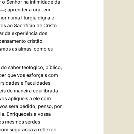
r o Senhor na intimidade da
; aprender a orar em
—
or numa liturgia digna e
s ao Sacrifício de Cristo
ar da experiência dos
 pensamento cristão,
mesmos as almas, como eu
 do saber teológico, bíblico,
aber que vos esforçais com
versidades e Faculdades
ieis de maneira equilibrada
vos apliqueis a ele com
 vos será pedido; penso, por
ia. Enriqueceis a vossa
vós mesmos serdes
 com segurança a reflexão