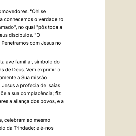
comovedores: "Oh! se
gora conhecemos o verdadeiro
amado", no qual "pôs toda a
us discípulos. "O
). Penetramos com Jesus no
 ave familiar, símbolo do
s de Deus. Vem exprimir o
icamente a Sua missão
Jesus a profecia de Isaías
põe a sua complacência; fiz
eres a aliança dos povos, e a
nte, celebram ao mesmo
io da Trindade; e é-nos