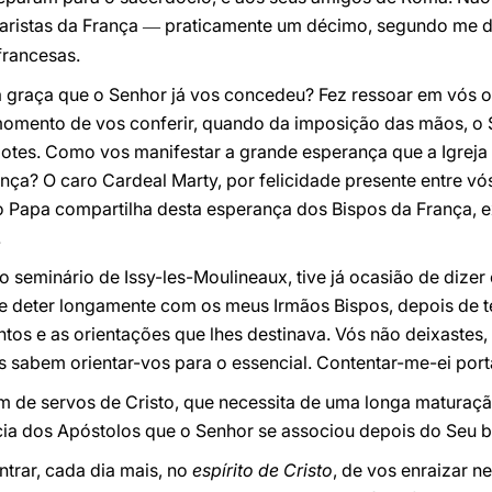
aristas da França
praticamente um décimo, segundo me 
—
francesas.
a graça que o Senhor já vos concedeu? Fez ressoar em vós o
momento de vos conferir, quando da imposição das mãos, o S
otes. Como vos manifestar a grande esperança que a Igreja 
rança? O caro Cardeal Marty, por felicidade presente entre v
o Papa compartilha desta esperança dos Bispos da França, 
.
 seminário de Issy-les-Moulineaux, tive já ocasião de dize
 deter longamente com os meus Irmãos Bispos, depois de te
os e as orientações que lhes destinava. Vós não deixastes, 
es sabem orientar-vos para o essencial. Contentar-me-ei por
m de servos de Cristo, que necessita de uma longa maturação e
ncia dos Apóstolos que o Senhor se associou depois do Seu 
ntrar, cada dia mais, no
espírito de Cristo
, de vos enraizar n