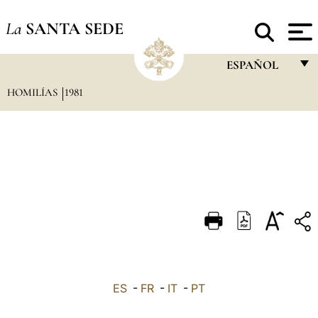
La
SANTA SEDE
ESPAÑOL
HOMILÍAS
1981
FRANÇAIS
ENGLISH
ITALIANO
PORTUGUÊS
ESPAÑOL
DEUTSCH
POLSKI
العربيّة
ES
-
FR
-
IT
-
PT
中文