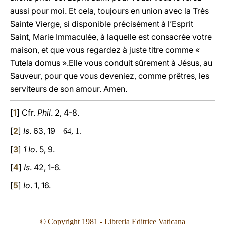
aussi pour moi. Et cela, toujours en union avec la Très
Sainte Vierge, si disponible précisément à l’Esprit
Saint, Marie Immaculée, à laquelle est consacrée votre
maison, et que vous regardez à juste titre comme «
Tutela domus ».Elle vous conduit sûrement à Jésus, au
Sauveur, pour que vous deveniez, comme prêtres, les
serviteurs de son amour. Amen.
[
1
] Cfr.
Phil
. 2, 4-8.
[
2
]
Is
. 63, 19
―64, 1.
[
3
]
1 Io
. 5, 9.
[
4
]
Is
. 42, 1-6.
[
5
]
Io
. 1, 16.
© Copyright 1981
-
Libreria Editrice Vaticana