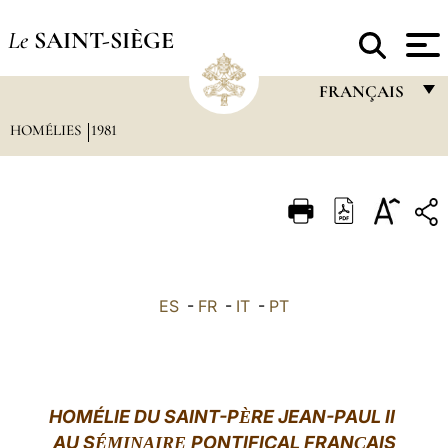
Le
SAINT-SIÈGE
FRANÇAIS
HOMÉLIES
1981
FRANÇAIS
ENGLISH
ITALIANO
PORTUGUÊS
ESPAÑOL
ES
-
FR
-
IT
-
PT
DEUTSCH
POLSKI
العربيّة
HOMÉLIE DU SAINT-P
RE JEAN-PAUL II
È
AU S
PONTIFICAL FRAN
AIS
ÉMINAIRE
中文
Ç