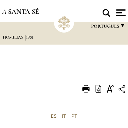
A
SANTA SÉ
PORTUGUÊS
HOMILIAS
1981
FRANÇAIS
ENGLISH
ITALIANO
PORTUGUÊS
ESPAÑOL
DEUTSCH
POLSKI
العربيّة
ES
-
IT
-
PT
中文