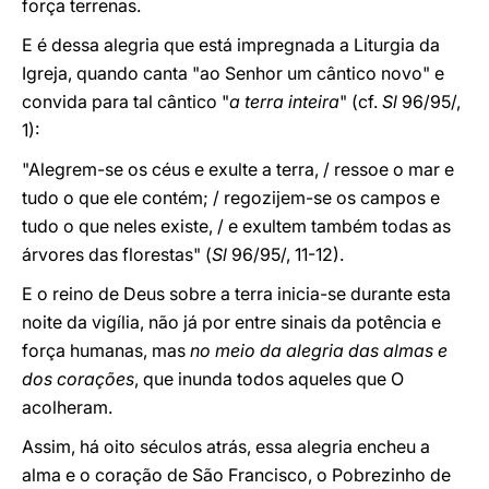
força terrenas.
E é dessa alegria que está impregnada a Liturgia da
Igreja, quando canta "ao Senhor um cântico novo" e
convida para tal cântico "
a terra inteira
" (cf.
Sl
96/95/,
1):
"Alegrem-se os céus e exulte a terra, / ressoe o mar e
tudo o que ele contém; / regozijem-se os campos e
tudo o que neles existe, / e exultem também todas as
árvores das florestas" (
Sl
96/95/, 11-12).
E o reino de Deus sobre a terra inicia-se durante esta
noite da vigília, não já por entre sinais da potência e
força humanas, mas
no meio da alegria das almas e
dos corações
, que inunda todos aqueles que O
acolheram.
Assim, há oito séculos atrás, essa alegria encheu a
alma e o coração de São Francisco, o Pobrezinho de