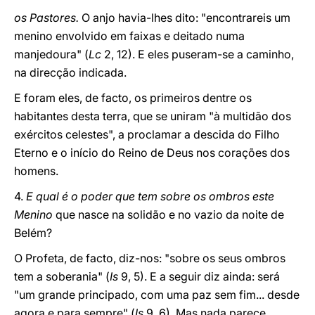
os Pastores.
O anjo havia-lhes dito: "encontrareis um
menino envolvido em faixas e deitado numa
manjedoura" (
Lc
2, 12). E eles puseram-se a caminho,
na direcção indicada.
E foram eles, de facto, os primeiros dentre os
habitantes desta terra, que se uniram "à multidão dos
exércitos celestes", a proclamar a descida do Filho
Eterno e o início do Reino de Deus nos corações dos
homens.
4.
E qual é o poder que tem sobre os ombros este
Menino
que nasce na solidão e no vazio da noite de
Belém?
O Profeta, de facto, diz-nos: "sobre os seus ombros
tem a soberania" (
Is
9, 5). E a seguir diz ainda: será
"um grande principado, com uma paz sem fim... desde
agora e para sempre" (
Is
9, 6). Mas nada parece