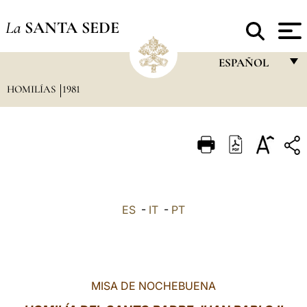
La
SANTA SEDE
ESPAÑOL
HOMILÍAS
1981
FRANÇAIS
ENGLISH
ITALIANO
PORTUGUÊS
ESPAÑOL
ES
-
IT
-
PT
DEUTSCH
POLSKI
العربيّة
MISA DE NOCHEBUENA
中文