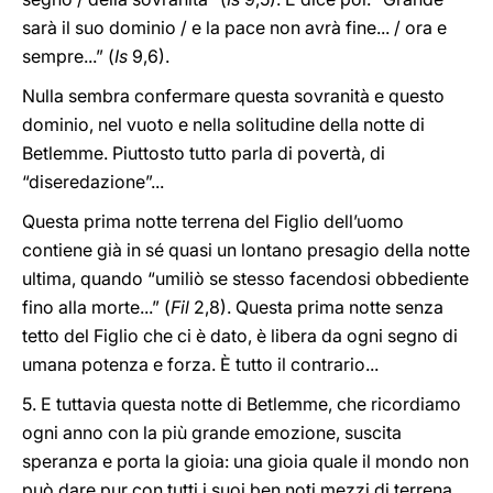
sarà il suo dominio / e la pace non avrà fine... / ora e
sempre...” (
Is
9,6).
Nulla sembra confermare questa sovranità e questo
dominio, nel vuoto e nella solitudine della notte di
Betlemme. Piuttosto tutto parla di povertà, di
“diseredazione”...
Questa prima notte terrena del Figlio dell’uomo
contiene già in sé quasi un lontano presagio della notte
ultima, quando “umiliò se stesso facendosi obbediente
fino alla morte...” (
Fil
2,8). Questa prima notte senza
tetto del Figlio che ci è dato, è libera da ogni segno di
umana potenza e forza. È tutto il contrario...
5. E tuttavia questa notte di Betlemme, che ricordiamo
ogni anno con la più grande emozione, suscita
speranza e porta la gioia: una gioia quale il mondo non
può dare pur con tutti i suoi ben noti mezzi di terrena