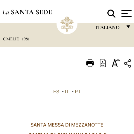
La
SANTA SEDE
ITALIANO
OMELIE
1981
FRANÇAIS
ENGLISH
ITALIANO
PORTUGUÊS
ESPAÑOL
ES
-
IT
-
PT
DEUTSCH
POLSKI
العربيّة
SANTA MESSA DI MEZZANOTTE
中文