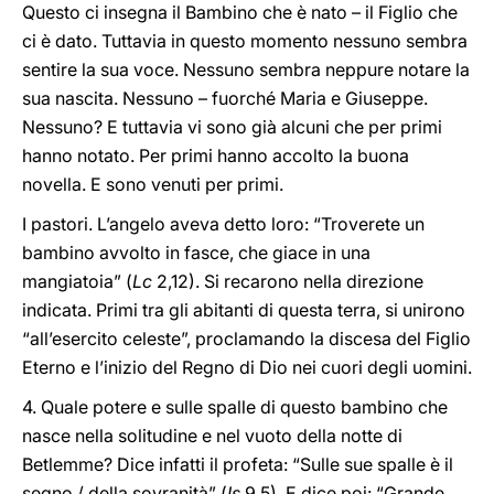
Questo ci insegna il Bambino che è nato – il Figlio che
ci è dato. Tuttavia in questo momento nessuno sembra
sentire la sua voce. Nessuno sembra neppure notare la
sua nascita. Nessuno – fuorché Maria e Giuseppe.
Nessuno? E tuttavia vi sono già alcuni che per primi
hanno notato. Per primi hanno accolto la buona
novella. E sono venuti per primi.
I pastori. L’angelo aveva detto loro: “Troverete un
bambino avvolto in fasce, che giace in una
mangiatoia” (
Lc
2,12). Si recarono nella direzione
indicata. Primi tra gli abitanti di questa terra, si unirono
“all’esercito celeste”, proclamando la discesa del Figlio
Eterno e l’inizio del Regno di Dio nei cuori degli uomini.
4. Quale potere e sulle spalle di questo bambino che
nasce nella solitudine e nel vuoto della notte di
Betlemme? Dice infatti il profeta: “Sulle sue spalle è il
segno / della sovranità” (
Is
9,5). E dice poi: “Grande