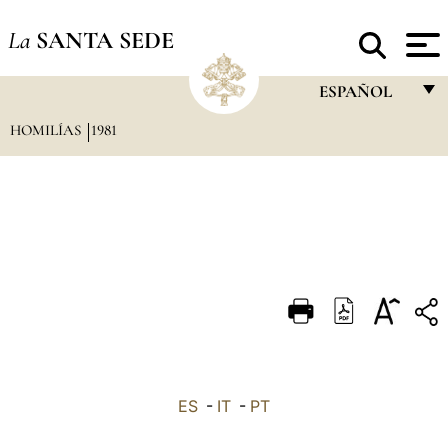
La
SANTA SEDE
ESPAÑOL
HOMILÍAS
1981
FRANÇAIS
ENGLISH
ITALIANO
PORTUGUÊS
ESPAÑOL
DEUTSCH
POLSKI
العربيّة
ES
-
IT
-
PT
中文